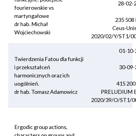
28-02-
fourierowskie vs
martyngałowe
235 508
dr hab. Michał
Ceus-Uni
Wojciechowski
2020/02/Y/ST1/0
01-10-
Twierdzenia Fatou dla funkcji
i przekształceń
30-09-
harmonicznych oraz ich
uogólnień.
415 200
dr hab. Tomasz Adamowicz
PRELUDIUM B
2020/39/O/ST1/0
Ergodic group actions,
characters on groups and