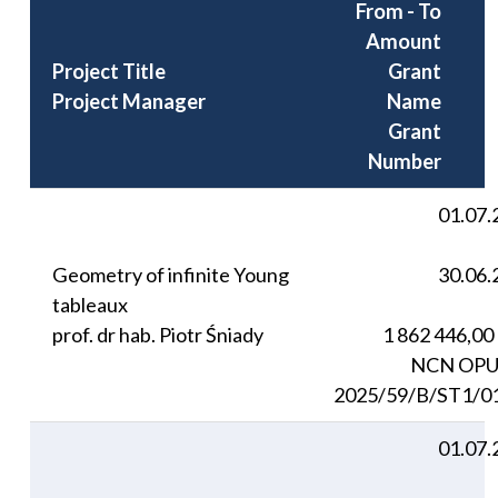
From - To
Amount
Project Title
Grant
Project Manager
Name
Grant
Number
01.07.
Geometry of infinite Young
30.06.
tableaux
prof. dr hab. Piotr Śniady
1 862 446,00
NCN OPU
2025/59/B/ST1/0
01.07.