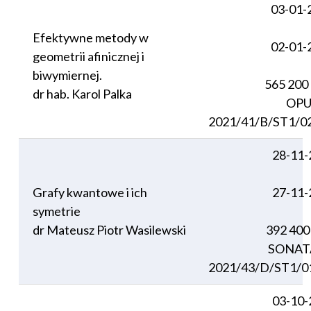
03-01-
Efektywne metody w
02-01-
geometrii afinicznej i
biwymiernej.
565 200
dr hab. Karol Palka
OPU
2021/41/B/ST1/0
28-11-
Grafy kwantowe i ich
27-11-
symetrie
dr Mateusz Piotr Wasilewski
392 400
SONAT
2021/43/D/ST1/0
03-10-