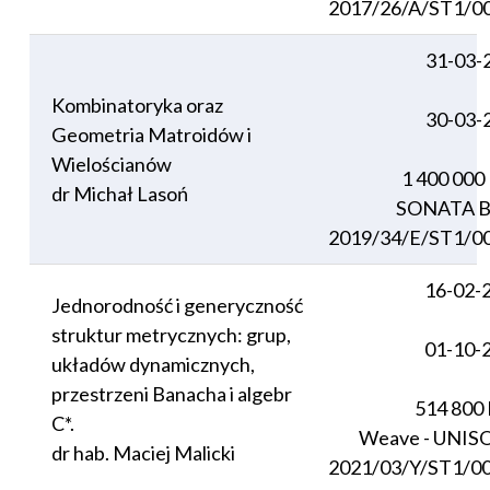
2017/26/A/ST1/0
31-03-
Kombinatoryka oraz
30-03-
Geometria Matroidów i
Wielościanów
1 400 000
dr Michał Lasoń
SONATA B
2019/34/E/ST1/0
16-02-
Jednorodność i generyczność
struktur metrycznych: grup,
01-10-
układów dynamicznych,
przestrzeni Banacha i algebr
514 800
C*.
Weave - UNI
dr hab. Maciej Malicki
2021/03/Y/ST1/0