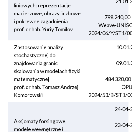
21.01.
liniowych: reprezentacje
macierzowe, obrazy liczbowe
798 240,00
i pokrewne zagadnienia
Weave-UNIS
prof. dr hab. Yuriy Tomilov
2024/06/Y/ST1/0
Zastosowanie analizy
10.01.
stochastycznej do
znajdowania granic
09.01.
skalowania w modelach fizyki
matematycznej
484 320,00
prof. dr hab. Tomasz Andrzej
OPU
Komorowski
2024/53/B/ST1/0
24-04-
Aksjomaty forsingowe,
23-04-
modele wewnętrzne i