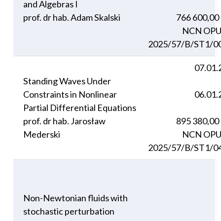
and Algebras I
prof. dr hab. Adam Skalski
766 600,00
NCN OPU
2025/57/B/ST1/0
07.01.
Standing Waves Under
Constraints in Nonlinear
06.01.
Partial Differential Equations
prof. dr hab. Jarosław
895 380,00
Mederski
NCN OPU
2025/57/B/ST1/0
Non-Newtonian fluids with
stochastic perturbation