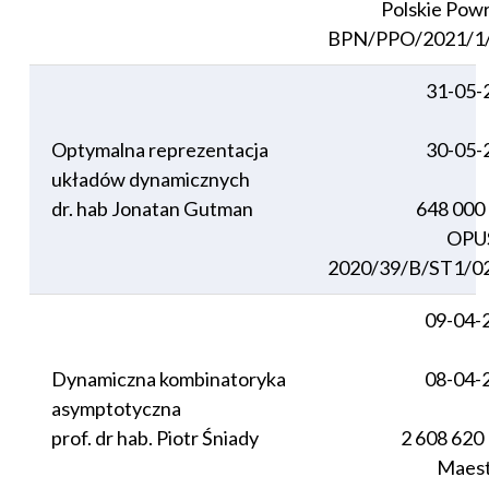
Polskie Po
BPN/PPO/2021/1/
31-05-
Optymalna reprezentacja
30-05-
układów dynamicznych
dr. hab Jonatan Gutman
648 000
OPU
2020/39/B/ST1/0
09-04-
Dynamiczna kombinatoryka
08-04-
asymptotyczna
prof. dr hab. Piotr Śniady
2 608 620
Maest