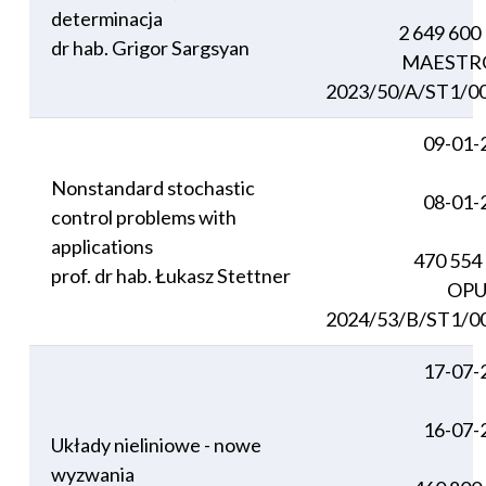
determinacja
2 649 600
dr hab. Grigor Sargsyan
MAESTRO
2023/50/A/ST1/0
09-01-
Nonstandard stochastic
08-01-
control problems with
applications
470 554
prof. dr hab. Łukasz Stettner
OPU
2024/53/B/ST1/0
17-07-
16-07-
Układy nieliniowe - nowe
wyzwania