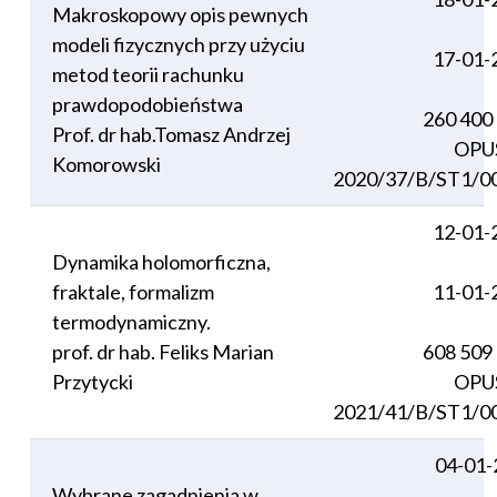
Makroskopowy opis pewnych
modeli fizycznych przy użyciu
17-01-
metod teorii rachunku
prawdopodobieństwa
260 400
Prof. dr hab.Tomasz Andrzej
OPU
Komorowski
2020/37/B/ST1/0
12-01-
Dynamika holomorficzna,
fraktale, formalizm
11-01-
termodynamiczny.
prof. dr hab. Feliks Marian
608 509
Przytycki
OPU
2021/41/B/ST1/0
04-01-
Wybrane zagadnienia w