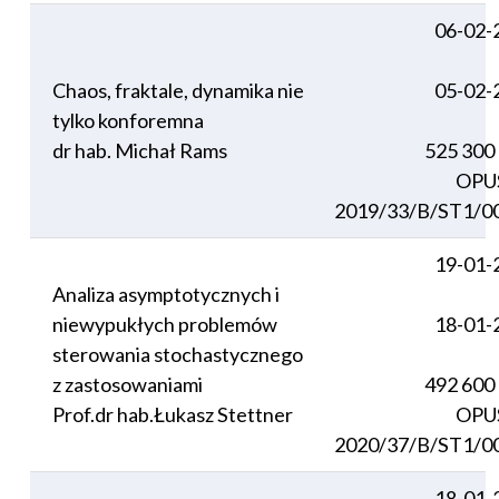
06-02-
Chaos, fraktale, dynamika nie
05-02-
tylko konforemna
dr hab. Michał Rams
525 300
OPU
2019/33/B/ST1/0
19-01-
Analiza asymptotycznych i
niewypukłych problemów
18-01-
sterowania stochastycznego
z zastosowaniami
492 600
Prof.dr hab.Łukasz Stettner
OPU
2020/37/B/ST1/0
18-01-