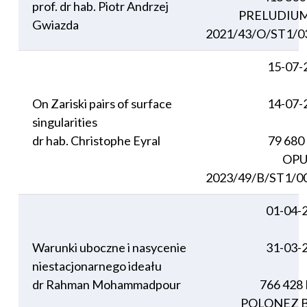
prof. dr hab. Piotr Andrzej
PRELUDIUM
Gwiazda
2021/43/O/ST1/0
15-07-
On Zariski pairs of surface
14-07-
singularities
dr hab. Christophe Eyral
79 680
OPU
2023/49/B/ST1/0
01-04-
Warunki uboczne i nasycenie
31-03-
niestacjonarnego ideału
dr Rahman Mohammadpour
766 428
POLONEZ B