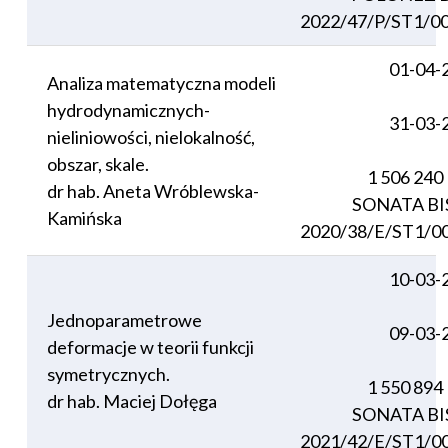
2022/47/P/ST1/0
01-04-
Analiza matematyczna modeli
hydrodynamicznych-
31-03-
nieliniowości, nielokalność,
obszar, skale.
1 506 240
dr hab. Aneta Wróblewska-
SONATA BI
Kamińska
2020/38/E/ST1/0
10-03-
Jednoparametrowe
09-03-
deformacje w teorii funkcji
symetrycznych.
1 550 894
dr hab. Maciej Dołęga
SONATA BI
2021/42/E/ST1/0