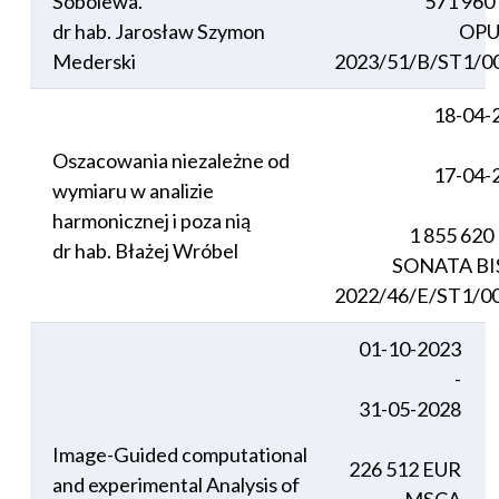
Sobolewa.
571 960
dr hab. Jarosław Szymon
OPU
Mederski
2023/51/B/ST1/0
18-04-
Oszacowania niezależne od
17-04-
wymiaru w analizie
harmonicznej i poza nią
1 855 620
dr hab. Błażej Wróbel
SONATA BI
2022/46/E/ST1/0
01-10-2023
-
31-05-2028
Image-Guided computational
226 512 EUR
and experimental Analysis of