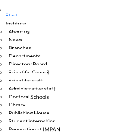
Start
Institute
About us
News
Branches
Departments
Directory Board
Scientific Council
Scientific staff
Administrative staff
Doctoral Schools
Library
Publishing House
Student internships
Renovation at IMPAN