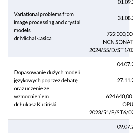
01.09
Variational problems from
31.08
image processing and crystal
models
722 000,0
dr Michał Łasica
NCN SONAT
2024/55/D/ST1/0
04.07.
Dopasowanie dużych modeli
językowych poprzez debatę
27.11.
oraz uczenie ze
wzmocnieniem
624 640,00
dr Łukasz Kuciński
OPU
2023/51/B/ST6/0
09.07.