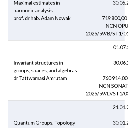
Maximal estimates in
30.06.
harmonic analysis
prof. dr hab. Adam Nowak
719 800,00
NCN OPU
2025/59/B/ST1/0
01.07
Invariant structures in
30.06
groups, spaces, and algebras
dr Tattwamasi Amrutam
760 914,0
NCN SONAT
2025/59/D/ST1/0
21.01.
Quantum Groups, Topology
30.01.