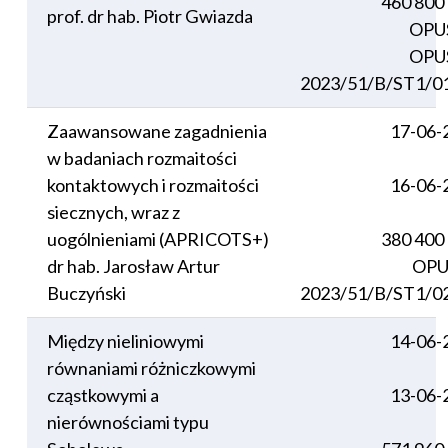
460 800
prof. dr hab. Piotr Gwiazda
OPU
OPU
2023/51/B/ST1/0
Zaawansowane zagadnienia
17-06-
w badaniach rozmaitości
kontaktowych i rozmaitości
16-06-
siecznych, wraz z
uogólnieniami (APRICOTS+)
380 400
dr hab. Jarosław Artur
OPU
Buczyński
2023/51/B/ST1/0
Między nieliniowymi
14-06-
równaniami różniczkowymi
cząstkowymi a
13-06-
nierównościami typu