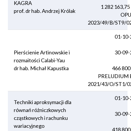
KAGRA
1 282 163,75
prof. dr hab. Andrzej Królak
OPU
2023/49/B/ST9/0
01-10-
Pierścienie Artinowskie i
30-09-
rozmaitości Calabi-Yau
dr hab. Michał Kapustka
466 800
PRELUDIUM B
2021/43/O/ST1/0
01-10-
Techniki aproksymacji dla
równań różniczkowych
30-09-
cząstkowych i rachunku
wariacyjnego
418 800