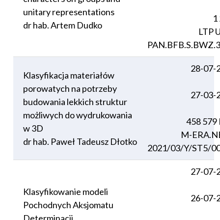
unitary representations
1
dr hab. Artem Dudko
LTP U
PAN.BFB.S.BWZ.3
28-07-
Klasyfikacja materiałów
porowatych na potrzeby
27-03-
budowania lekkich struktur
możliwych do wydrukowania
458 579
w 3D
M-ERA.N
dr hab. Paweł Tadeusz Dłotko
2021/03/Y/ST5/0
27-07-
Klasyfikowanie modeli
26-07-
Pochodnych Aksjomatu
Determinacji