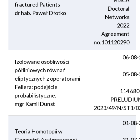
MSCA
fractured Patients
Doctoral
dr hab. Paweł Dłotko
Networks
2022
Agreement
no.101120290
06-08-
Izolowane osobliwości
półliniowych równań
05-08-
eliptycznych z operatorami
Fellera: podejście
114 680
probabilistyczne.
PRELUDIU
mgr Kamil Dunst
2023/49/N/ST1/0
01-08-
Teoria Homotopii w
Geometrii Arytmetycznej
31-07-