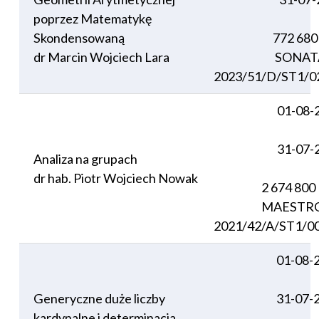
poprzez Matematykę
Skondensowaną
772 680
dr Marcin Wojciech Lara
SONAT
2023/51/D/ST1/0
01-08-
31-07-
Analiza na grupach
dr hab. Piotr Wojciech Nowak
2 674 800
MAESTRO
2021/42/A/ST1/0
01-08-
Generyczne duże liczby
31-07-
kardynalne i determinacja