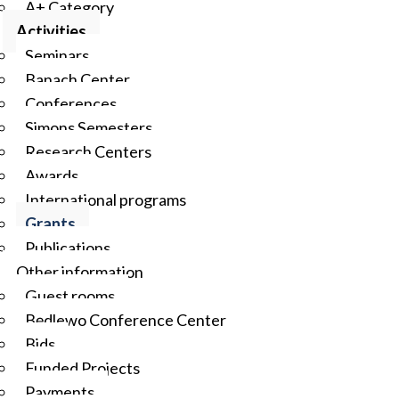
A+ Category
Activities
Seminars
Banach Center
Conferences
Simons Semesters
Research Centers
Awards
International programs
Grants
Publications
Other information
Guest rooms
Będlewo Conference Center
Bids
Funded Projects
Payments