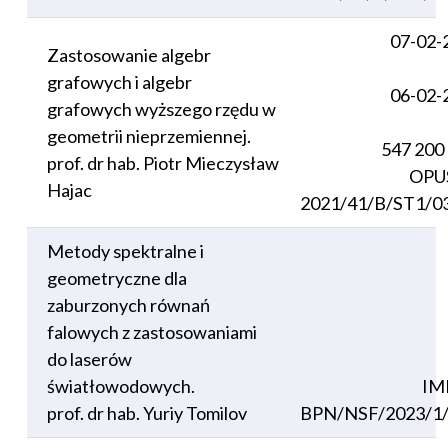
07-02-
Zastosowanie algebr
grafowych i algebr
06-02-
grafowych wyższego rzędu w
geometrii nieprzemiennej.
547 200
prof. dr hab. Piotr Mieczysław
OPU
Hajac
2021/41/B/ST1/0
Metody spektralne i
geometryczne dla
zaburzonych równań
falowych z zastosowaniami
do laserów
światłowodowych.
IM
prof. dr hab. Yuriy Tomilov
BPN/NSF/2023/1/