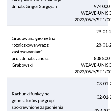
dr hab. Grigor Sargsyan
974 000
WEAVE-UNIS
2023/05/Y/ST1/0
29-01-
Gradowana geometria
różniczkowa wraz z
28-01-
zastosowaniami
prof. dr hab. Janusz
838 800
Grabowski
WEAVE-UNIS
2023/05/Y/ST1/0
03-01-
Rachunki funkcyjne
02-01-
generatorów półgrup i
spokrewnione zagadnienia
433 700