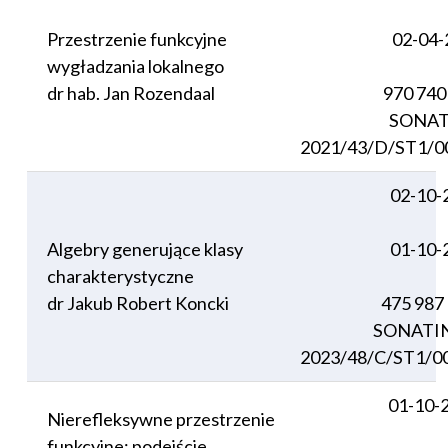
Przestrzenie funkcyjne
02-04-
wygładzania lokalnego
dr hab. Jan Rozendaal
970 740
SONAT
2021/43/D/ST1/0
02-10-
Algebry generujące klasy
01-10-
charakterystyczne
dr Jakub Robert Koncki
475 987
SONATI
2023/48/C/ST1/0
01-10-
Nierefleksywne przestrzenie
funkcyjne: podejście