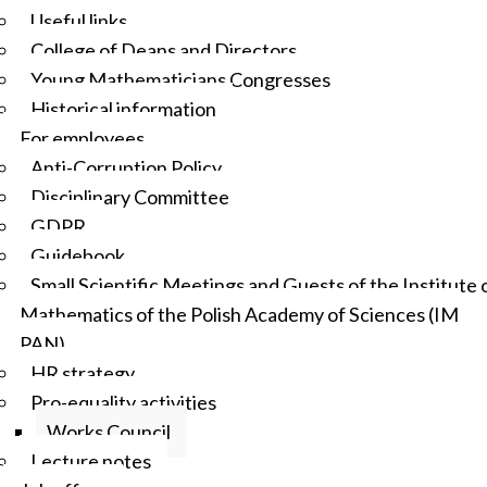
Useful links
College of Deans and Directors
Young Mathematicians Congresses
Historical information
For employees
Anti-Corruption Policy
Disciplinary Committee
GDPR
Guidebook
Small Scientific Meetings and Guests of the Institute 
Mathematics of the Polish Academy of Sciences (IM
PAN)
HR strategy
Pro-equality activities
Works Council
Lecture notes