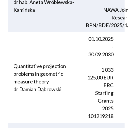
dr hab. Aneta Wróblewska-
Kamińska
NAWA Join
Resear
BPN/BDE/2025/1
01.10.2025
-
30.09.2030
Quantitative projection
1 033
problems in geometric
125,00 EUR
measure theory
ERC
dr Damian Dąbrowski
Starting
Grants
2025
101219218