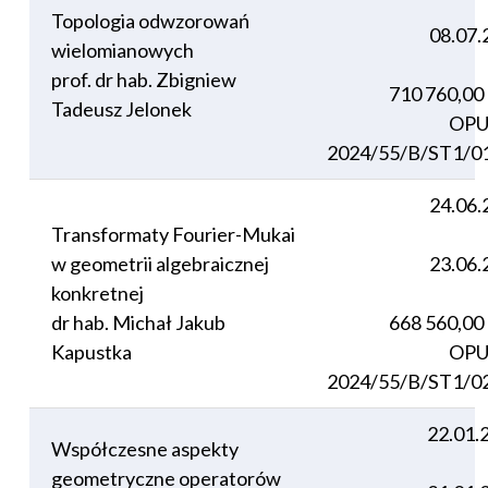
Topologia odwzorowań
08.07.
wielomianowych
prof. dr hab. Zbigniew
710 760,00
Tadeusz Jelonek
OPU
2024/55/B/ST1/0
24.06.
Transformaty Fourier-Mukai
w geometrii algebraicznej
23.06.
konkretnej
dr hab. Michał Jakub
668 560,00
Kapustka
OPU
2024/55/B/ST1/0
22.01.
Współczesne aspekty
geometryczne operatorów