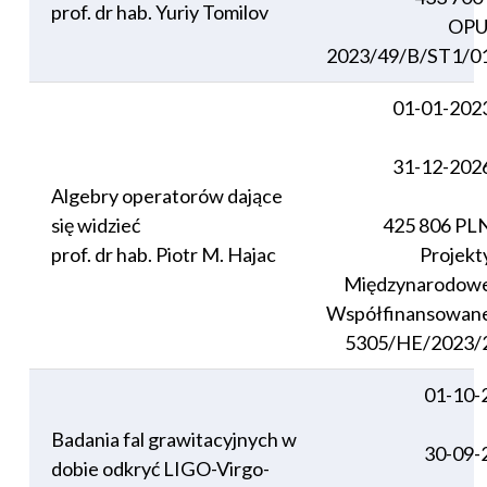
prof. dr hab. Yuriy Tomilov
OPU
2023/49/B/ST1/0
01-01-202
31-12-202
Algebry operatorów dające
się widzieć
425 806 PL
prof. dr hab. Piotr M. Hajac
Projekt
Międzynarodow
Współfinansowan
5305/HE/2023/
01-10-
Badania fal grawitacyjnych w
30-09-
dobie odkryć LIGO-Virgo-