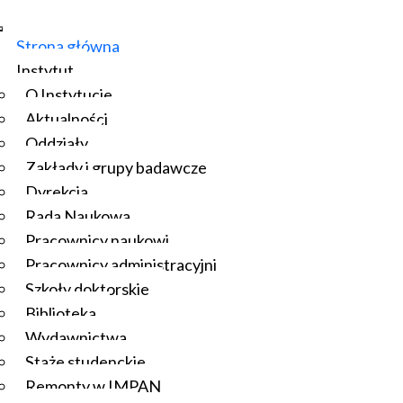
Strona główna
Instytut
O Instytucie
Aktualności
Oddziały
Zakłady i grupy badawcze
Dyrekcja
Rada Naukowa
Pracownicy naukowi
Pracownicy administracyjni
Szkoły doktorskie
Biblioteka
Wydawnictwa
Staże studenckie
Remonty w IMPAN