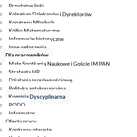
Przydatne linki
Kolegium Dziekanów i Dyrektorów
Kongresy Młodych
Kółko Matematyczne
Informacje historyczne
Inne ogłoszenia
Dla pracowników
Małe Spotkania Naukowe i Goście IM PAN
Strategia HR
Działania prorównościowe
Polityka antykorupcyjna
Komisja Dyscyplinarna
RODO
Informator
Oferty pracy
Konkursy otwarte