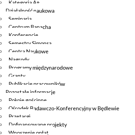
Kategoria A+
Działalność naukowa
Seminaria
Centrum Banacha
Konferencje
Semestry Simonsa
Centra Naukowe
Nagrody
Programy międzynarodowe
Granty
Publikacje pracowników
Pozostałe informacje
Pokoje gościnne
Ośrodek Badawczo-Konferencyjny w Będlewie
Przetargi
Dofinansowane projekty
Wnoszenie opłat