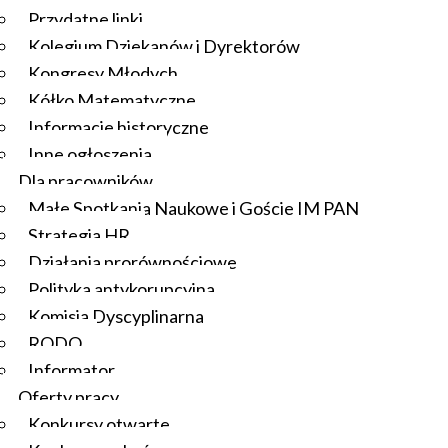
Przydatne linki
Kolegium Dziekanów i Dyrektorów
Kongresy Młodych
Kółko Matematyczne
Informacje historyczne
Inne ogłoszenia
Dla pracowników
Małe Spotkania Naukowe i Goście IM PAN
Strategia HR
Działania prorównościowe
Polityka antykorupcyjna
Komisja Dyscyplinarna
RODO
Informator
Oferty pracy
Konkursy otwarte