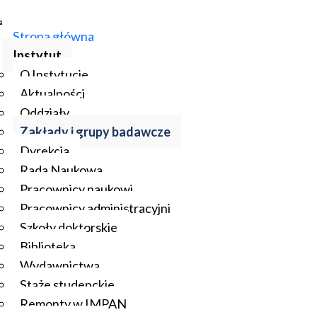
Strona główna
Instytut
O Instytucie
Aktualności
Oddziały
Zakłady i grupy badawcze
Dyrekcja
Rada Naukowa
Pracownicy naukowi
Pracownicy administracyjni
Szkoły doktorskie
Biblioteka
Wydawnictwa
Staże studenckie
Remonty w IMPAN