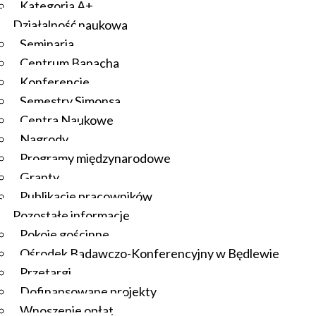
Kategoria A+
Działalność naukowa
Seminaria
Centrum Banacha
Konferencje
Semestry Simonsa
Centra Naukowe
Nagrody
Programy międzynarodowe
Granty
Publikacje pracowników
Pozostałe informacje
Pokoje gościnne
Ośrodek Badawczo-Konferencyjny w Będlewie
Przetargi
Dofinansowane projekty
Wnoszenie opłat