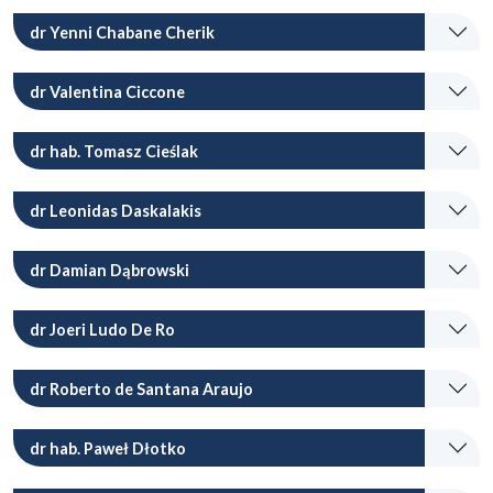
dr Yenni Chabane Cherik
dr Valentina Ciccone
dr hab. Tomasz Cieślak
dr Leonidas Daskalakis
dr Damian Dąbrowski
dr Joeri Ludo De Ro
dr Roberto de Santana Araujo
dr hab. Paweł Dłotko