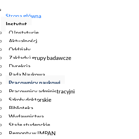
Strona główna
Instytut
O Instytucie
Aktualności
Oddziały
Zakłady i grupy badawcze
Dyrekcja
Rada Naukowa
Pracownicy naukowi
Pracownicy administracyjni
Szkoły doktorskie
Biblioteka
Wydawnictwa
Staże studenckie
Remonty w IMPAN