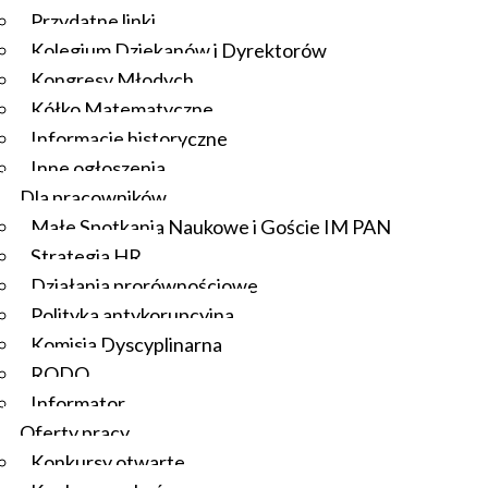
Przydatne linki
Kolegium Dziekanów i Dyrektorów
Kongresy Młodych
Kółko Matematyczne
Informacje historyczne
Inne ogłoszenia
Dla pracowników
Małe Spotkania Naukowe i Goście IM PAN
Strategia HR
Działania prorównościowe
Polityka antykorupcyjna
Komisja Dyscyplinarna
RODO
Informator
Oferty pracy
Konkursy otwarte