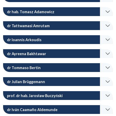
dr hab. Tomasz Adamowicz
dr Tattwamasi Amrutam
dr Ioannis Arkoudis
dr Ayreena Bakhtawar
dr Tommaso Bertin
dr Julian Brüggemann
prof. dr hab. Jarosław Buczyński
dr Iván Caamaño Aldemunde