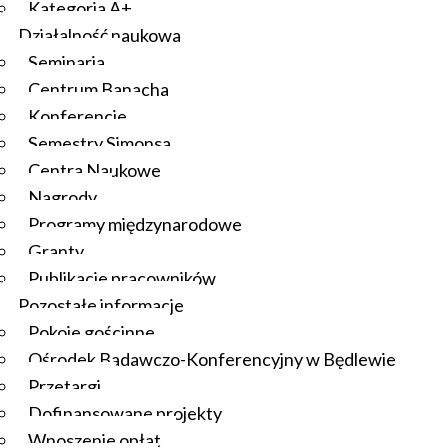
Kategoria A+
Działalność naukowa
Seminaria
Centrum Banacha
Konferencje
Semestry Simonsa
Centra Naukowe
Nagrody
Programy międzynarodowe
Granty
Publikacje pracowników
Pozostałe informacje
Pokoje gościnne
Ośrodek Badawczo-Konferencyjny w Będlewie
Przetargi
Dofinansowane projekty
Wnoszenie opłat