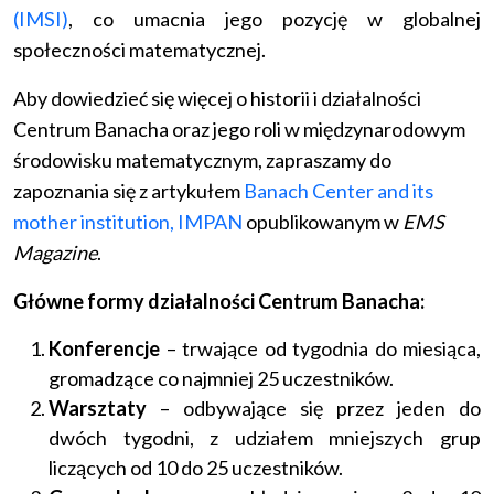
(IMSI)
, co umacnia jego pozycję w globalnej
społeczności matematycznej.
Aby dowiedzieć się więcej o historii i działalności
Centrum Banacha oraz jego roli w międzynarodowym
środowisku matematycznym, zapraszamy do
zapoznania się z artykułem
Banach Center and its
mother institution, IMPAN
opublikowanym w
EMS
Magazine
.
Główne formy działalności Centrum Banacha:
Konferencje
– trwające od tygodnia do miesiąca,
gromadzące co najmniej 25 uczestników.
Warsztaty
– odbywające się przez jeden do
dwóch tygodni, z udziałem mniejszych grup
liczących od 10 do 25 uczestników.