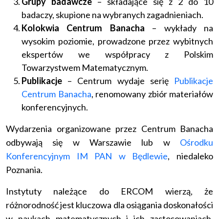
Grupy badawcze
– składające się z 2 do 10
badaczy, skupione na wybranych zagadnieniach.
Kolokwia Centrum Banacha
– wykłady na
wysokim poziomie, prowadzone przez wybitnych
ekspertów we współpracy z Polskim
Towarzystwem Matematycznym.
Publikacje
– Centrum wydaje serię
Publikacje
Centrum Banacha
, renomowany zbiór materiałów
konferencyjnych.
Wydarzenia organizowane przez Centrum Banacha
odbywają się w Warszawie lub w
Ośrodku
Konferencyjnym IM PAN w Będlewie
, niedaleko
Poznania.
Instytuty należące do ERCOM wierzą, że
różnorodność jest kluczowa dla osiągania doskonałości
w naukach matematycznych i ich zastosowaniach.