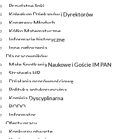
Przydatne linki
Kolegium Dziekanów i Dyrektorów
Kongresy Młodych
Kółko Matematyczne
Informacje historyczne
Inne ogłoszenia
Dla pracowników
Małe Spotkania Naukowe i Goście IM PAN
Strategia HR
Działania prorównościowe
Polityka antykorupcyjna
Komisja Dyscyplinarna
RODO
Informator
Oferty pracy
Konkursy otwarte