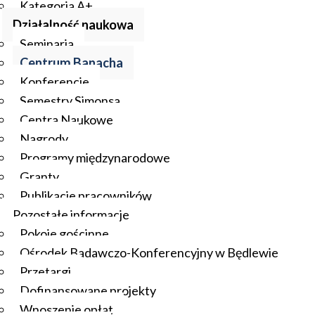
Kategoria A+
Działalność naukowa
Seminaria
Centrum Banacha
Konferencje
Semestry Simonsa
Centra Naukowe
Nagrody
Programy międzynarodowe
Granty
Publikacje pracowników
Pozostałe informacje
Pokoje gościnne
Ośrodek Badawczo-Konferencyjny w Będlewie
Przetargi
Dofinansowane projekty
Wnoszenie opłat