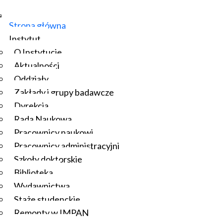
Strona główna
Instytut
O Instytucie
Aktualności
Oddziały
Zakłady i grupy badawcze
Dyrekcja
Rada Naukowa
Pracownicy naukowi
Pracownicy administracyjni
Szkoły doktorskie
Biblioteka
Wydawnictwa
Staże studenckie
Remonty w IMPAN