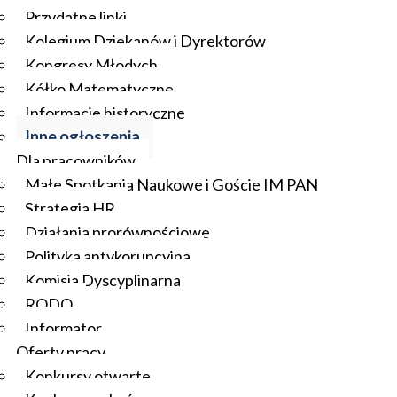
Przydatne linki
Kolegium Dziekanów i Dyrektorów
Kongresy Młodych
Kółko Matematyczne
Informacje historyczne
Inne ogłoszenia
Dla pracowników
Małe Spotkania Naukowe i Goście IM PAN
Strategia HR
Działania prorównościowe
Polityka antykorupcyjna
Komisja Dyscyplinarna
RODO
Informator
Oferty pracy
Konkursy otwarte