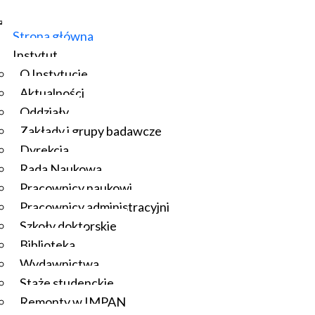
Strona główna
Instytut
O Instytucie
Aktualności
Oddziały
Zakłady i grupy badawcze
Dyrekcja
Rada Naukowa
Pracownicy naukowi
Pracownicy administracyjni
Szkoły doktorskie
Biblioteka
Wydawnictwa
Staże studenckie
Remonty w IMPAN