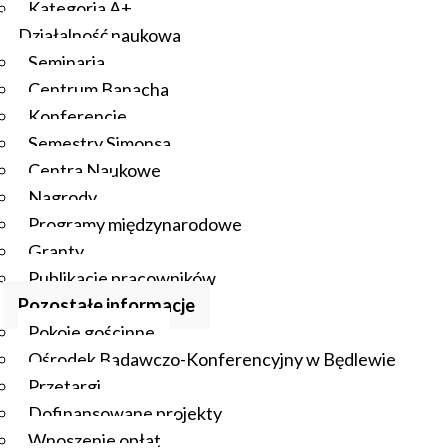
Kategoria A+
Działalność naukowa
Seminaria
Centrum Banacha
Konferencje
Semestry Simonsa
Centra Naukowe
Nagrody
Programy międzynarodowe
Granty
Publikacje pracowników
Pozostałe informacje
Pokoje gościnne
Ośrodek Badawczo-Konferencyjny w Będlewie
Przetargi
Dofinansowane projekty
Wnoszenie opłat