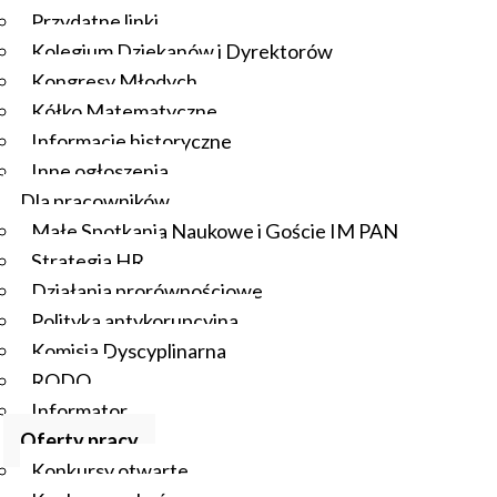
Przydatne linki
Kolegium Dziekanów i Dyrektorów
Kongresy Młodych
Kółko Matematyczne
Informacje historyczne
Inne ogłoszenia
Dla pracowników
Małe Spotkania Naukowe i Goście IM PAN
Strategia HR
Działania prorównościowe
Polityka antykorupcyjna
Komisja Dyscyplinarna
RODO
Informator
Oferty pracy
Konkursy otwarte