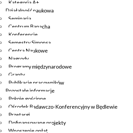
Kategoria A+
Działalność naukowa
Seminaria
Centrum Banacha
Konferencje
Semestry Simonsa
Centra Naukowe
Nagrody
Programy międzynarodowe
Granty
Publikacje pracowników
Pozostałe informacje
Pokoje gościnne
Ośrodek Badawczo-Konferencyjny w Będlewie
Przetargi
Dofinansowane projekty
Wnoszenie opłat