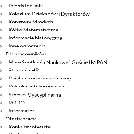
Przydatne linki
Kolegium Dziekanów i Dyrektorów
Kongresy Młodych
Kółko Matematyczne
Informacje historyczne
Inne ogłoszenia
Dla pracowników
Małe Spotkania Naukowe i Goście IM PAN
Strategia HR
Działania prorównościowe
Polityka antykorupcyjna
Komisja Dyscyplinarna
RODO
Informator
Oferty pracy
Konkursy otwarte