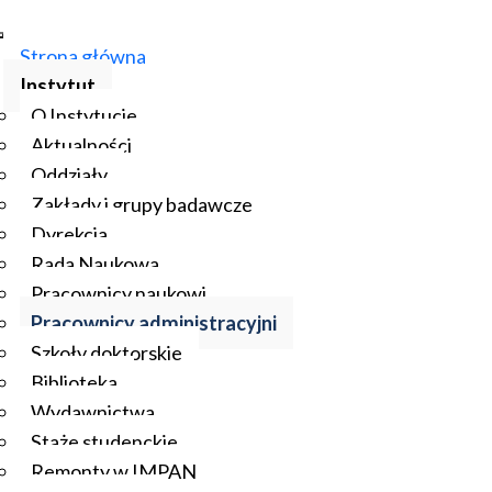
Strona główna
Instytut
O Instytucie
Aktualności
Oddziały
Zakłady i grupy badawcze
Dyrekcja
Rada Naukowa
Pracownicy naukowi
Pracownicy administracyjni
Szkoły doktorskie
Biblioteka
Wydawnictwa
Staże studenckie
Remonty w IMPAN