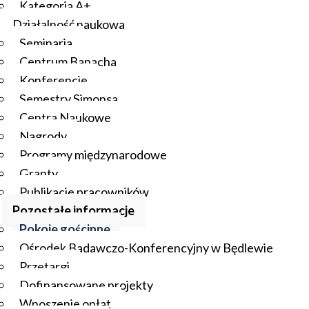
Kategoria A+
Działalność naukowa
Seminaria
Centrum Banacha
Konferencje
Semestry Simonsa
Centra Naukowe
Nagrody
Programy międzynarodowe
Granty
Publikacje pracowników
Pozostałe informacje
Pokoje gościnne
Ośrodek Badawczo-Konferencyjny w Będlewie
Przetargi
Dofinansowane projekty
Wnoszenie opłat