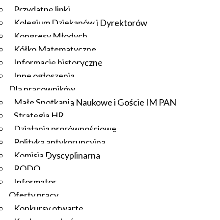
Przydatne linki
Kolegium Dziekanów i Dyrektorów
Kongresy Młodych
Kółko Matematyczne
Informacje historyczne
Inne ogłoszenia
Dla pracowników
Małe Spotkania Naukowe i Goście IM PAN
Strategia HR
Działania prorównościowe
Polityka antykorupcyjna
Komisja Dyscyplinarna
RODO
Informator
Oferty pracy
Konkursy otwarte