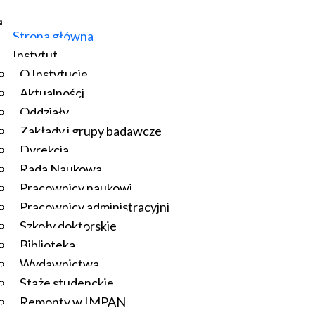
Strona główna
Instytut
O Instytucie
Aktualności
Oddziały
Zakłady i grupy badawcze
Dyrekcja
Rada Naukowa
Pracownicy naukowi
Pracownicy administracyjni
Szkoły doktorskie
Biblioteka
Wydawnictwa
Staże studenckie
Remonty w IMPAN