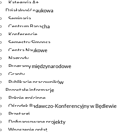
Kategoria A+
Działalność naukowa
Seminaria
Centrum Banacha
Konferencje
Semestry Simonsa
Centra Naukowe
Nagrody
Programy międzynarodowe
Granty
Publikacje pracowników
Pozostałe informacje
Pokoje gościnne
Ośrodek Badawczo-Konferencyjny w Będlewie
Przetargi
Dofinansowane projekty
Wnoszenie opłat