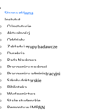
Strona główna
Instytut
O Instytucie
Aktualności
Oddziały
Zakłady i grupy badawcze
Dyrekcja
Rada Naukowa
Pracownicy naukowi
Pracownicy administracyjni
Szkoły doktorskie
Biblioteka
Wydawnictwa
Staże studenckie
Remonty w IMPAN