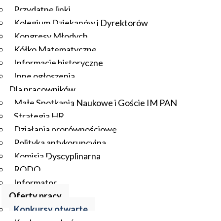
Przydatne linki
Kolegium Dziekanów i Dyrektorów
Kongresy Młodych
Kółko Matematyczne
Informacje historyczne
Inne ogłoszenia
Dla pracowników
Małe Spotkania Naukowe i Goście IM PAN
Strategia HR
Działania prorównościowe
Polityka antykorupcyjna
Komisja Dyscyplinarna
RODO
Informator
Oferty pracy
Konkursy otwarte