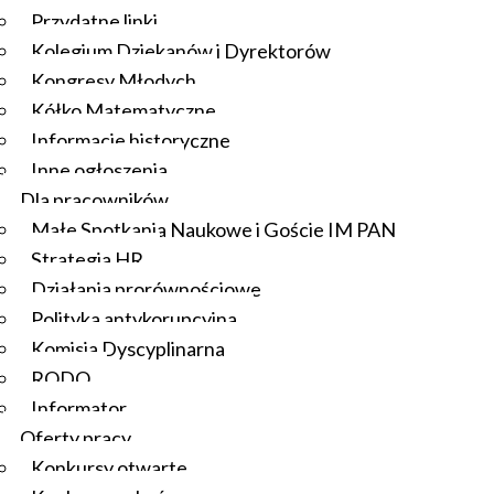
Przydatne linki
Kolegium Dziekanów i Dyrektorów
Kongresy Młodych
Kółko Matematyczne
Informacje historyczne
Inne ogłoszenia
Dla pracowników
Małe Spotkania Naukowe i Goście IM PAN
Strategia HR
Działania prorównościowe
Polityka antykorupcyjna
Komisja Dyscyplinarna
RODO
Informator
Oferty pracy
Konkursy otwarte