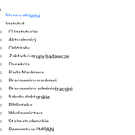
Strona główna
Instytut
O Instytucie
Aktualności
Oddziały
Zakłady i grupy badawcze
Dyrekcja
Rada Naukowa
Pracownicy naukowi
Pracownicy administracyjni
Szkoły doktorskie
Biblioteka
Wydawnictwa
Staże studenckie
Remonty w IMPAN