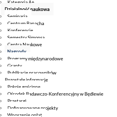
Kategoria A+
Działalność naukowa
Seminaria
Centrum Banacha
Konferencje
Semestry Simonsa
Centra Naukowe
Nagrody
Programy międzynarodowe
Granty
Publikacje pracowników
Pozostałe informacje
Pokoje gościnne
Ośrodek Badawczo-Konferencyjny w Będlewie
Przetargi
Dofinansowane projekty
Wnoszenie opłat