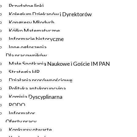
Przydatne linki
Kolegium Dziekanów i Dyrektorów
Kongresy Młodych
Kółko Matematyczne
Informacje historyczne
Inne ogłoszenia
Dla pracowników
Małe Spotkania Naukowe i Goście IM PAN
Strategia HR
Działania prorównościowe
Polityka antykorupcyjna
Komisja Dyscyplinarna
RODO
Informator
Oferty pracy
Konkursy otwarte