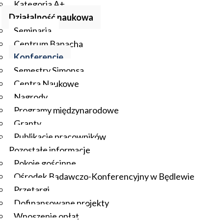
Kategoria A+
Działalność naukowa
Seminaria
Centrum Banacha
Konferencje
Semestry Simonsa
Centra Naukowe
Nagrody
Programy międzynarodowe
Granty
Publikacje pracowników
Pozostałe informacje
Pokoje gościnne
Ośrodek Badawczo-Konferencyjny w Będlewie
Przetargi
Dofinansowane projekty
Wnoszenie opłat