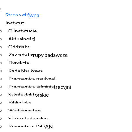
Strona główna
Instytut
O Instytucie
Aktualności
Oddziały
Zakłady i grupy badawcze
Dyrekcja
Rada Naukowa
Pracownicy naukowi
Pracownicy administracyjni
Szkoły doktorskie
Biblioteka
Wydawnictwa
Staże studenckie
Remonty w IMPAN