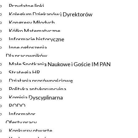
Przydatne linki
Kolegium Dziekanów i Dyrektorów
Kongresy Młodych
Kółko Matematyczne
Informacje historyczne
Inne ogłoszenia
Dla pracowników
Małe Spotkania Naukowe i Goście IM PAN
Strategia HR
Działania prorównościowe
Polityka antykorupcyjna
Komisja Dyscyplinarna
RODO
Informator
Oferty pracy
Konkursy otwarte