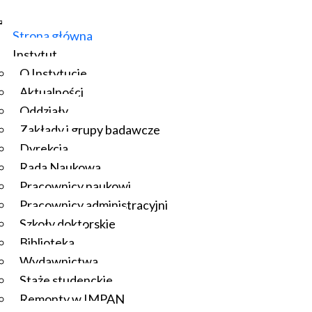
Strona główna
Instytut
O Instytucie
Aktualności
Oddziały
Zakłady i grupy badawcze
Dyrekcja
Rada Naukowa
Pracownicy naukowi
Pracownicy administracyjni
Szkoły doktorskie
Biblioteka
Wydawnictwa
Staże studenckie
Remonty w IMPAN