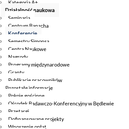
Kategoria A+
Działalność naukowa
Seminaria
Centrum Banacha
Konferencje
Semestry Simonsa
Centra Naukowe
Nagrody
Programy międzynarodowe
Granty
Publikacje pracowników
Pozostałe informacje
Pokoje gościnne
Ośrodek Badawczo-Konferencyjny w Będlewie
Przetargi
Dofinansowane projekty
Wnoszenie opłat