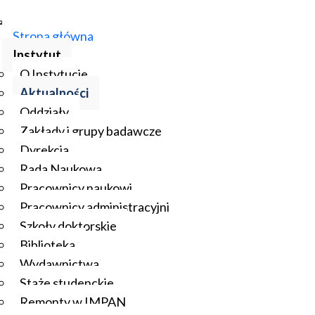
Strona główna
Instytut
O Instytucie
Aktualności
Oddziały
Zakłady i grupy badawcze
Dyrekcja
Rada Naukowa
Pracownicy naukowi
Pracownicy administracyjni
Szkoły doktorskie
Biblioteka
Wydawnictwa
Staże studenckie
Remonty w IMPAN