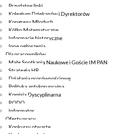
Przydatne linki
Kolegium Dziekanów i Dyrektorów
Kongresy Młodych
Kółko Matematyczne
Informacje historyczne
Inne ogłoszenia
Dla pracowników
Małe Spotkania Naukowe i Goście IM PAN
Strategia HR
Działania prorównościowe
Polityka antykorupcyjna
Komisja Dyscyplinarna
RODO
Informator
Oferty pracy
Konkursy otwarte