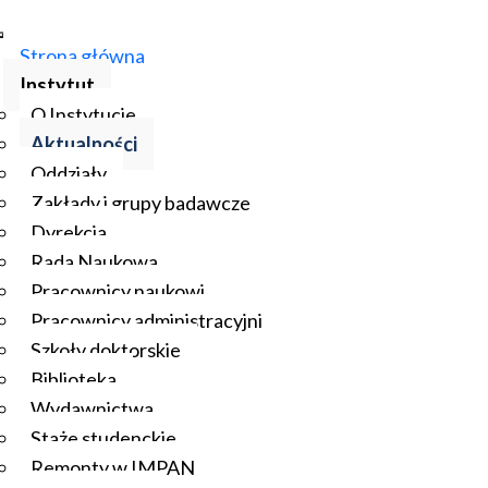
Strona główna
Instytut
O Instytucie
Aktualności
Oddziały
Zakłady i grupy badawcze
Dyrekcja
Rada Naukowa
Pracownicy naukowi
Pracownicy administracyjni
Szkoły doktorskie
Biblioteka
Wydawnictwa
Staże studenckie
Remonty w IMPAN