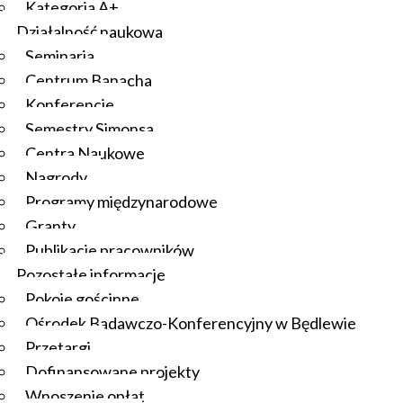
Kategoria A+
Działalność naukowa
Seminaria
Centrum Banacha
Konferencje
Semestry Simonsa
Centra Naukowe
Nagrody
Programy międzynarodowe
Granty
Publikacje pracowników
Pozostałe informacje
Pokoje gościnne
Ośrodek Badawczo-Konferencyjny w Będlewie
Przetargi
Dofinansowane projekty
Wnoszenie opłat