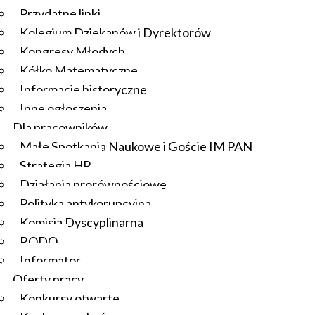
Przydatne linki
Kolegium Dziekanów i Dyrektorów
Kongresy Młodych
Kółko Matematyczne
Informacje historyczne
Inne ogłoszenia
Dla pracowników
Małe Spotkania Naukowe i Goście IM PAN
Strategia HR
Działania prorównościowe
Polityka antykorupcyjna
Komisja Dyscyplinarna
RODO
Informator
Oferty pracy
Konkursy otwarte