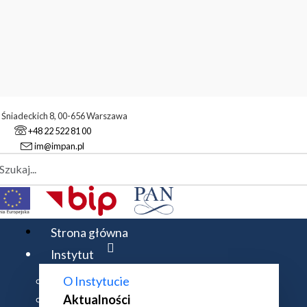
. Śniadeckich 8, 00-656 Warszawa
+48 22 522 81 00
im@impan.pl
aj
alności
Nagroda im. Kazimierza Kuratowskiego w 2025 r.
Strona główna
Instytut
O Instytucie
KIEGO W 2025 R.
Aktualności