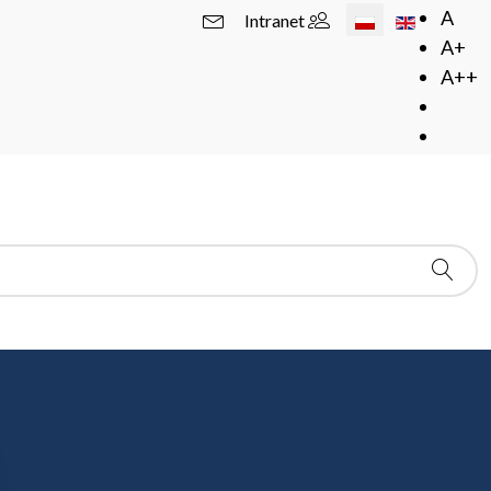
Wybierz swój język
A
Intranet
A+
A++