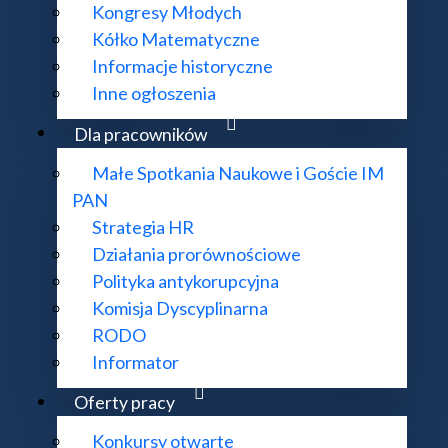
Kongresy Młodych
Kółko Matematyczne
Informacje historyczne
Inne ogłoszenia
Dla pracowników
Małe Spotkania Naukowe i Goście IM
PAN
KONTAKT:
DODATKOWE 
Strategia HR
ul. Śniadeckich 8, 00-656 Warszawa
Deklaracja do
Działania prorównościowe
22 522 81 00
Mapa strony
Polityka antykorupcyjna
im@impan.pl
Komisja Dyscyplinarna
RODO
Informator
Oferty pracy
mat działania strony i treści na niej zawartych proszę kierować na adres
supo
 Matematyczny Polskiej Akademii Nauk. Wszelkie prawa zastrzeżone. Rea
Konkursy otwarte