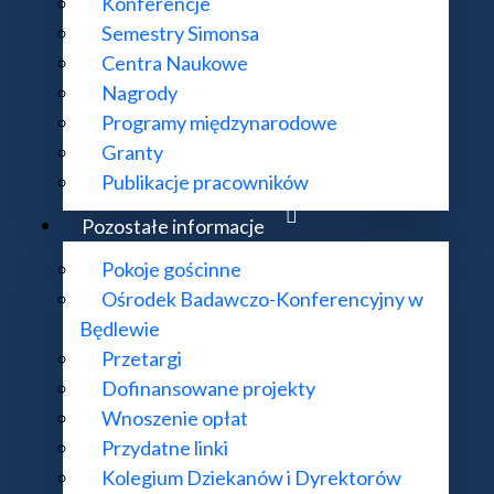
Konferencje
Semestry Simonsa
Centra Naukowe
Nagrody
Programy międzynarodowe
Granty
Publikacje pracowników
Pozostałe informacje
Pokoje gościnne
Ośrodek Badawczo-Konferencyjny w
Będlewie
Przetargi
Dofinansowane projekty
Wnoszenie opłat
Przydatne linki
Kolegium Dziekanów i Dyrektorów