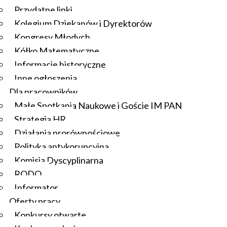
Przydatne linki
Kolegium Dziekanów i Dyrektorów
Kongresy Młodych
Kółko Matematyczne
Informacje historyczne
Inne ogłoszenia
Dla pracowników
Małe Spotkania Naukowe i Goście IM PAN
Strategia HR
Działania prorównościowe
Polityka antykorupcyjna
Komisja Dyscyplinarna
RODO
Informator
Oferty pracy
Konkursy otwarte