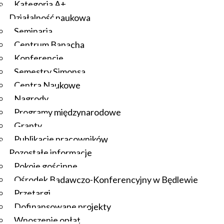
Kategoria A+
Działalność naukowa
Seminaria
Centrum Banacha
Konferencje
Semestry Simonsa
Centra Naukowe
Nagrody
Programy międzynarodowe
Granty
Publikacje pracowników
Pozostałe informacje
Pokoje gościnne
Ośrodek Badawczo-Konferencyjny w Będlewie
Przetargi
Dofinansowane projekty
Wnoszenie opłat