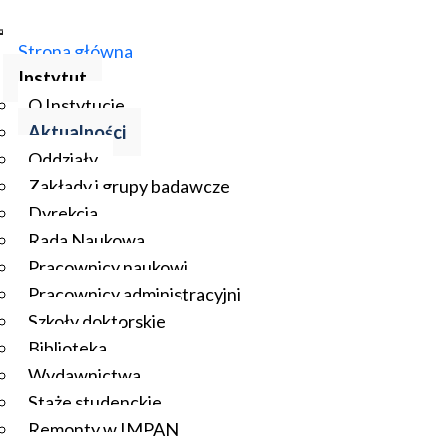
Strona główna
Instytut
O Instytucie
Aktualności
Oddziały
Zakłady i grupy badawcze
Dyrekcja
Rada Naukowa
Pracownicy naukowi
Pracownicy administracyjni
Szkoły doktorskie
Biblioteka
Wydawnictwa
Staże studenckie
Remonty w IMPAN