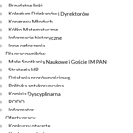
Przydatne linki
Kolegium Dziekanów i Dyrektorów
Kongresy Młodych
Kółko Matematyczne
Informacje historyczne
Inne ogłoszenia
Dla pracowników
Małe Spotkania Naukowe i Goście IM PAN
Strategia HR
Działania prorównościowe
Polityka antykorupcyjna
Komisja Dyscyplinarna
RODO
Informator
Oferty pracy
Konkursy otwarte