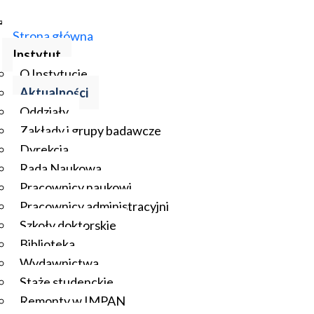
Strona główna
Instytut
O Instytucie
Aktualności
Oddziały
Zakłady i grupy badawcze
Dyrekcja
Rada Naukowa
Pracownicy naukowi
Pracownicy administracyjni
Szkoły doktorskie
Biblioteka
Wydawnictwa
Staże studenckie
Remonty w IMPAN