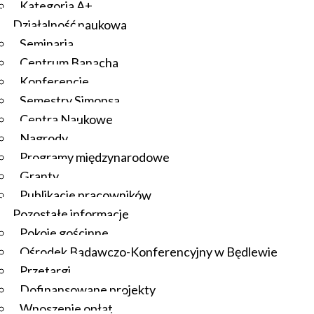
Kategoria A+
Działalność naukowa
Seminaria
Centrum Banacha
Konferencje
Semestry Simonsa
Centra Naukowe
Nagrody
Programy międzynarodowe
Granty
Publikacje pracowników
Pozostałe informacje
Pokoje gościnne
Ośrodek Badawczo-Konferencyjny w Będlewie
Przetargi
Dofinansowane projekty
Wnoszenie opłat