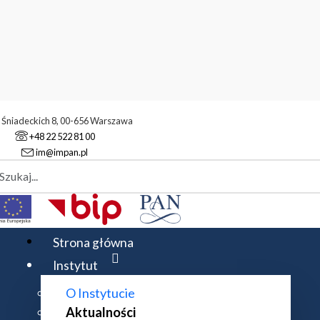
. Śniadeckich 8, 00-656 Warszawa
+48 22 522 81 00
im@impan.pl
aj
alności
EMS Magazine publikuje artykuł o Centrum Banacha i IMPAN
Strona główna
Instytut
O Instytucie
O CENTRUM BANACHA I IMPAN
Aktualności