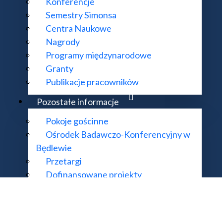
Konferencje
ul. Śniadeckich 8, 00-656 Warszawa
Deklaracja do
Semestry Simonsa
22 522 81 00
Mapa strony
Centra Naukowe
im@impan.pl
Nagrody
Programy międzynarodowe
Granty
Publikacje pracowników
mat działania strony i treści na niej zawartych proszę kierować na adres
supo
 Matematyczny Polskiej Akademii Nauk. Wszelkie prawa zastrzeżone. Rea
Pozostałe informacje
Pokoje gościnne
Ośrodek Badawczo-Konferencyjny w
Będlewie
Przetargi
Dofinansowane projekty
Wnoszenie opłat
Przydatne linki
Kolegium Dziekanów i Dyrektorów