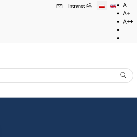
Wybierz swój język
A
Intranet
A+
A++