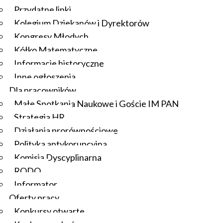
Przydatne linki
Kolegium Dziekanów i Dyrektorów
Kongresy Młodych
Kółko Matematyczne
Informacje historyczne
Inne ogłoszenia
Dla pracowników
Małe Spotkania Naukowe i Goście IM PAN
Strategia HR
Działania prorównościowe
Polityka antykorupcyjna
Komisja Dyscyplinarna
RODO
Informator
Oferty pracy
Konkursy otwarte