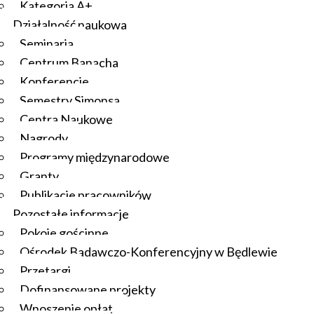
Kategoria A+
Działalność naukowa
Seminaria
Centrum Banacha
Konferencje
Semestry Simonsa
Centra Naukowe
Nagrody
Programy międzynarodowe
Granty
Publikacje pracowników
Pozostałe informacje
Pokoje gościnne
Ośrodek Badawczo-Konferencyjny w Będlewie
Przetargi
Dofinansowane projekty
Wnoszenie opłat