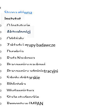
Strona główna
Instytut
O Instytucie
Aktualności
Oddziały
Zakłady i grupy badawcze
Dyrekcja
Rada Naukowa
Pracownicy naukowi
Pracownicy administracyjni
Szkoły doktorskie
Biblioteka
Wydawnictwa
Staże studenckie
Remonty w IMPAN