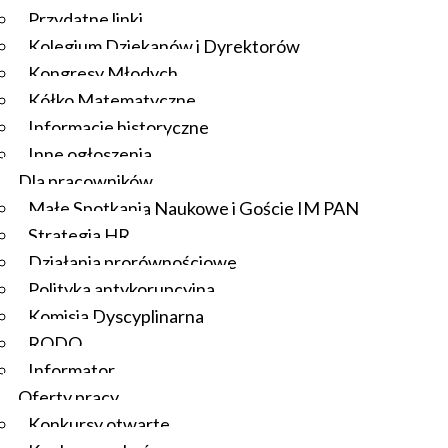
Przydatne linki
Kolegium Dziekanów i Dyrektorów
Kongresy Młodych
Kółko Matematyczne
Informacje historyczne
Inne ogłoszenia
Dla pracowników
Małe Spotkania Naukowe i Goście IM PAN
Strategia HR
Działania prorównościowe
Polityka antykorupcyjna
Komisja Dyscyplinarna
RODO
Informator
Oferty pracy
Konkursy otwarte