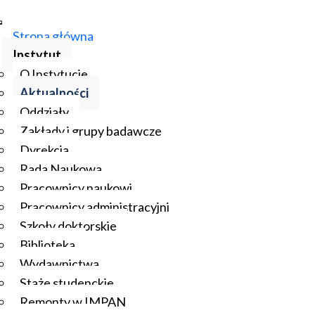
Strona główna
Instytut
O Instytucie
Aktualności
Oddziały
Zakłady i grupy badawcze
Dyrekcja
Rada Naukowa
Pracownicy naukowi
Pracownicy administracyjni
Szkoły doktorskie
Biblioteka
Wydawnictwa
Staże studenckie
Remonty w IMPAN