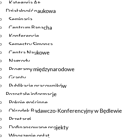
Kategoria A+
Działalność naukowa
Seminaria
Centrum Banacha
Konferencje
Semestry Simonsa
Centra Naukowe
Nagrody
Programy międzynarodowe
Granty
Publikacje pracowników
Pozostałe informacje
Pokoje gościnne
Ośrodek Badawczo-Konferencyjny w Będlewie
Przetargi
Dofinansowane projekty
Wnoszenie opłat