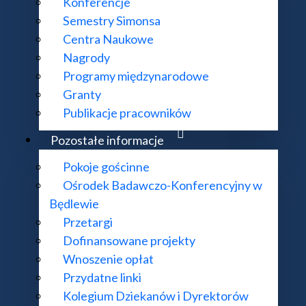
Konferencje
Semestry Simonsa
Centra Naukowe
Nagrody
Programy międzynarodowe
Granty
Publikacje pracowników
Pozostałe informacje
Pokoje gościnne
Ośrodek Badawczo-Konferencyjny w
Będlewie
Przetargi
Palka
Dofinansowane projekty
Wnoszenie opłat
Przydatne linki
Kolegium Dziekanów i Dyrektorów