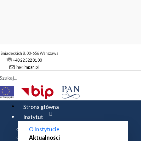
. Śniadeckich 8, 00-656 Warszawa
+48 22 522 81 00
im@impan.pl
aj
alności
Wręczenie Nagrody Instytutu Matematycznego PAN dr. Mik
Strona główna
Instytut
O Instytucie
ATEMATYCZNEGO PAN DR. MIKOŁAJOW
Aktualności