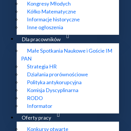
Kongresy Młodych
Kółko Matematyczne
Informacje historyczne
Inne ogłoszenia
Dla pracowników
Małe Spotkania Naukowe i Goście IM
PAN
Strategia HR
KONTAKT:
DODATKOWE 
Działania prorównościowe
ul. Śniadeckich 8, 00-656 Warszawa
Deklaracja do
Polityka antykorupcyjna
22 522 81 00
Mapa strony
Komisja Dyscyplinarna
im@impan.pl
RODO
Informator
Oferty pracy
mat działania strony i treści na niej zawartych proszę kierować na adres
supo
Konkursy otwarte