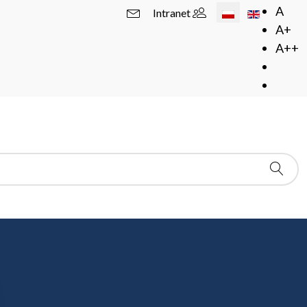
Wybierz swój język
A
Intranet
A+
A++
ołajowi Frączykowi
I FRĄCZYKOWI