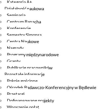
Kategoria A+
Działalność naukowa
Seminaria
Centrum Banacha
Konferencje
Semestry Simonsa
Centra Naukowe
Nagrody
Programy międzynarodowe
Granty
Publikacje pracowników
Pozostałe informacje
Pokoje gościnne
Ośrodek Badawczo-Konferencyjny w Będlewie
Przetargi
Dofinansowane projekty
Wnoszenie opłat