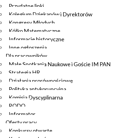
Przydatne linki
Kolegium Dziekanów i Dyrektorów
Kongresy Młodych
Kółko Matematyczne
Informacje historyczne
Inne ogłoszenia
Dla pracowników
Małe Spotkania Naukowe i Goście IM PAN
Strategia HR
Działania prorównościowe
Polityka antykorupcyjna
Komisja Dyscyplinarna
RODO
Informator
Oferty pracy
Konkursy otwarte