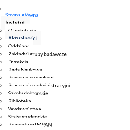
Strona główna
Instytut
O Instytucie
Aktualności
Oddziały
Zakłady i grupy badawcze
Dyrekcja
Rada Naukowa
Pracownicy naukowi
Pracownicy administracyjni
Szkoły doktorskie
Biblioteka
Wydawnictwa
Staże studenckie
Remonty w IMPAN