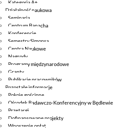
Kategoria A+
Działalność naukowa
Seminaria
Centrum Banacha
Konferencje
Semestry Simonsa
Centra Naukowe
Nagrody
Programy międzynarodowe
Granty
Publikacje pracowników
Pozostałe informacje
Pokoje gościnne
Ośrodek Badawczo-Konferencyjny w Będlewie
Przetargi
Dofinansowane projekty
Wnoszenie opłat