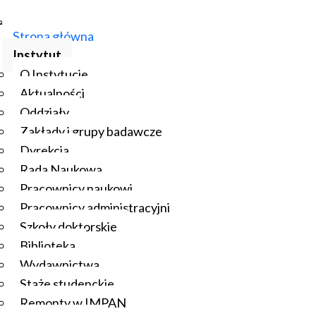
Strona główna
Instytut
O Instytucie
Aktualności
Oddziały
Zakłady i grupy badawcze
Dyrekcja
Rada Naukowa
Pracownicy naukowi
Pracownicy administracyjni
Szkoły doktorskie
Biblioteka
Wydawnictwa
Staże studenckie
Remonty w IMPAN