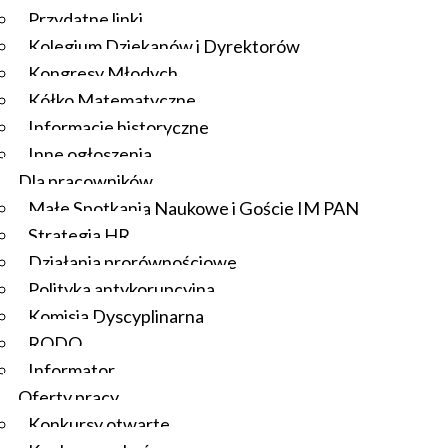
Przydatne linki
Kolegium Dziekanów i Dyrektorów
Kongresy Młodych
Kółko Matematyczne
Informacje historyczne
Inne ogłoszenia
Dla pracowników
Małe Spotkania Naukowe i Goście IM PAN
Strategia HR
Działania prorównościowe
Polityka antykorupcyjna
Komisja Dyscyplinarna
RODO
Informator
Oferty pracy
Konkursy otwarte