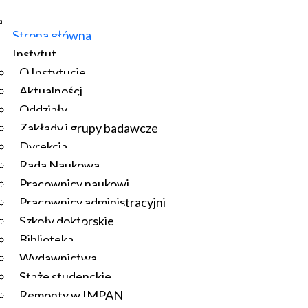
Strona główna
Instytut
O Instytucie
Aktualności
Oddziały
Zakłady i grupy badawcze
Dyrekcja
Rada Naukowa
Pracownicy naukowi
Pracownicy administracyjni
Szkoły doktorskie
Biblioteka
Wydawnictwa
Staże studenckie
Remonty w IMPAN