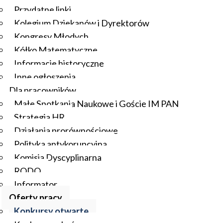
Przydatne linki
Kolegium Dziekanów i Dyrektorów
Kongresy Młodych
Kółko Matematyczne
Informacje historyczne
Inne ogłoszenia
Dla pracowników
Małe Spotkania Naukowe i Goście IM PAN
Strategia HR
Działania prorównościowe
Polityka antykorupcyjna
Komisja Dyscyplinarna
RODO
Informator
Oferty pracy
Konkursy otwarte