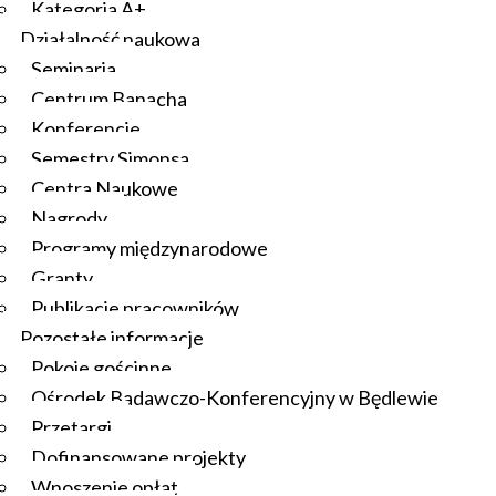
Kategoria A+
Działalność naukowa
Seminaria
Centrum Banacha
Konferencje
Semestry Simonsa
Centra Naukowe
Nagrody
Programy międzynarodowe
Granty
Publikacje pracowników
Pozostałe informacje
Pokoje gościnne
Ośrodek Badawczo-Konferencyjny w Będlewie
Przetargi
Dofinansowane projekty
Wnoszenie opłat