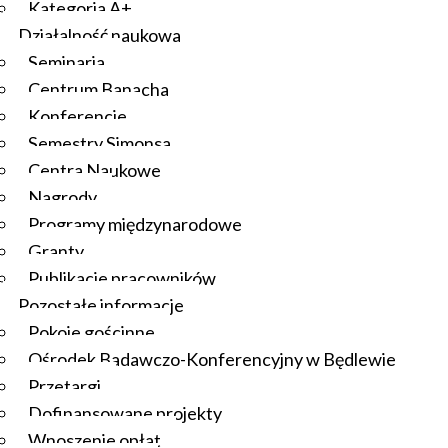
Kategoria A+
Działalność naukowa
Seminaria
Centrum Banacha
Konferencje
Semestry Simonsa
Centra Naukowe
Nagrody
Programy międzynarodowe
Granty
Publikacje pracowników
Pozostałe informacje
Pokoje gościnne
Ośrodek Badawczo-Konferencyjny w Będlewie
Przetargi
Dofinansowane projekty
Wnoszenie opłat