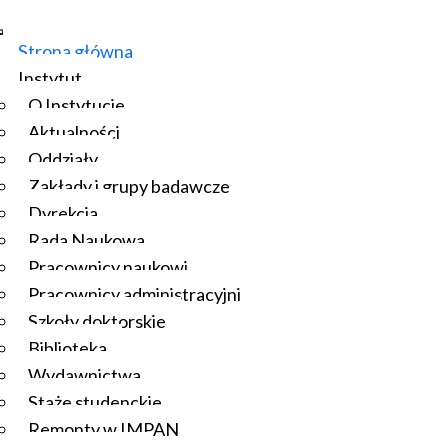
Strona główna
Instytut
O Instytucie
Aktualności
Oddziały
Zakłady i grupy badawcze
Dyrekcja
Rada Naukowa
Pracownicy naukowi
Pracownicy administracyjni
Szkoły doktorskie
Biblioteka
Wydawnictwa
Staże studenckie
Remonty w IMPAN