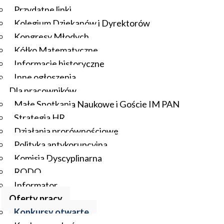
Przydatne linki
Kolegium Dziekanów i Dyrektorów
Kongresy Młodych
Kółko Matematyczne
Informacje historyczne
Inne ogłoszenia
Dla pracowników
Małe Spotkania Naukowe i Goście IM PAN
Strategia HR
Działania prorównościowe
Polityka antykorupcyjna
Komisja Dyscyplinarna
RODO
Informator
Oferty pracy
Konkursy otwarte