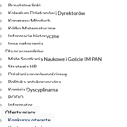
Przydatne linki
Kolegium Dziekanów i Dyrektorów
Kongresy Młodych
Kółko Matematyczne
Informacje historyczne
Inne ogłoszenia
Dla pracowników
Małe Spotkania Naukowe i Goście IM PAN
Strategia HR
Działania prorównościowe
Polityka antykorupcyjna
Komisja Dyscyplinarna
RODO
Informator
Oferty pracy
Konkursy otwarte