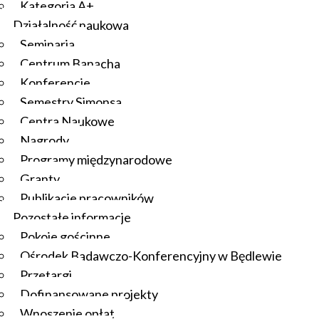
Kategoria A+
Działalność naukowa
Seminaria
Centrum Banacha
Konferencje
Semestry Simonsa
Centra Naukowe
Nagrody
Programy międzynarodowe
Granty
Publikacje pracowników
Pozostałe informacje
Pokoje gościnne
Ośrodek Badawczo-Konferencyjny w Będlewie
Przetargi
Dofinansowane projekty
Wnoszenie opłat