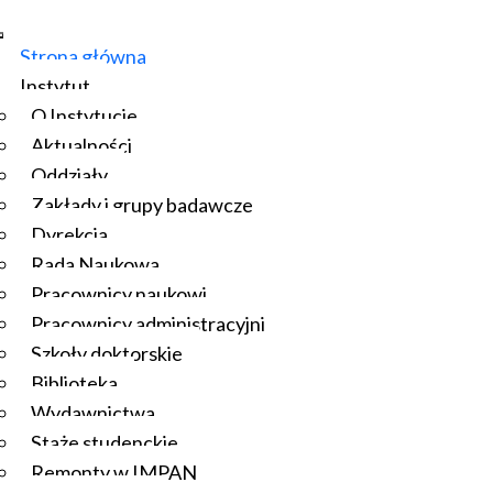
Strona główna
Instytut
O Instytucie
Aktualności
Oddziały
Zakłady i grupy badawcze
Dyrekcja
Rada Naukowa
Pracownicy naukowi
Pracownicy administracyjni
Szkoły doktorskie
Biblioteka
Wydawnictwa
Staże studenckie
Remonty w IMPAN