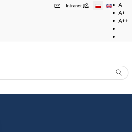
Wybierz swój język
A
Intranet
A+
A++
ych matematyków