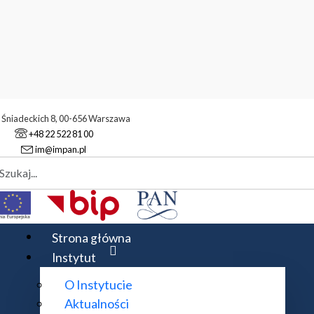
. Śniadeckich 8, 00-656 Warszawa
+48 22 522 81 00
im@impan.pl
aj
Konkursy zakończone
Konkurs na stanowiska badawcze dla młod
Strona główna
Instytut
O Instytucie
Aktualności