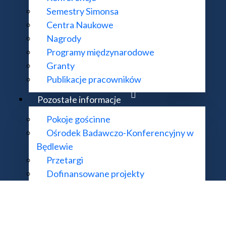
22 522 81 00
Mapa strony
Semestry Simonsa
im@impan.pl
Centra Naukowe
Nagrody
Programy międzynarodowe
Granty
mat działania strony i treści na niej zawartych proszę kierować na adres
supo
Publikacje pracowników
 Matematyczny Polskiej Akademii Nauk. Wszelkie prawa zastrzeżone. Rea
Pozostałe informacje
Pokoje gościnne
Ośrodek Badawczo-Konferencyjny w
Będlewie
Przetargi
Dofinansowane projekty
Wnoszenie opłat
Przydatne linki
Kolegium Dziekanów i Dyrektorów