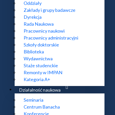
Oddziały
Zakłady i grupy badawcze
Dyrekcja
Rada Naukowa
Pracownicy naukowi
Pracownicy administracyjni
Szkoły doktorskie
Biblioteka
Wydawnictwa
Staże studenckie
Remonty w IMPAN
Kategoria A+
Działalność naukowa
Seminaria
KONTAKT:
DODATKOWE 
Centrum Banacha
ul. Śniadeckich 8, 00-656 Warszawa
Deklaracja do
Konferencje