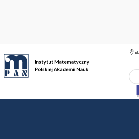
ul
Instytut Matematyczny
Polskiej Akademii Nauk
Szuk
Instytut Matematyczny Polskiej Akademii Nauk
Oferty pracy
Konkursy zakończone
Termin upływa:
16 maja 2024