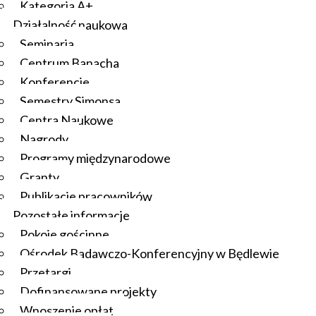
Kategoria A+
Działalność naukowa
Seminaria
Centrum Banacha
Konferencje
Semestry Simonsa
Centra Naukowe
Nagrody
Programy międzynarodowe
Granty
Publikacje pracowników
Pozostałe informacje
Pokoje gościnne
Ośrodek Badawczo-Konferencyjny w Będlewie
Przetargi
Dofinansowane projekty
Wnoszenie opłat