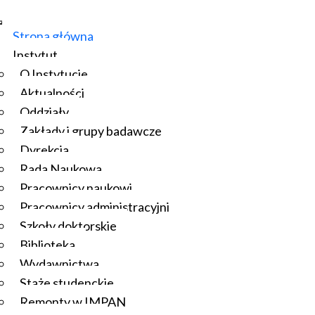
Strona główna
Instytut
O Instytucie
Aktualności
Oddziały
Zakłady i grupy badawcze
Dyrekcja
Rada Naukowa
Pracownicy naukowi
Pracownicy administracyjni
Szkoły doktorskie
Biblioteka
Wydawnictwa
Staże studenckie
Remonty w IMPAN