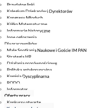
Przydatne linki
Kolegium Dziekanów i Dyrektorów
Kongresy Młodych
Kółko Matematyczne
Informacje historyczne
Inne ogłoszenia
Dla pracowników
Małe Spotkania Naukowe i Goście IM PAN
Strategia HR
Działania prorównościowe
Polityka antykorupcyjna
Komisja Dyscyplinarna
RODO
Informator
Oferty pracy
Konkursy otwarte