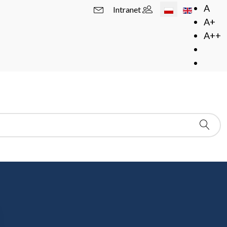
Wybierz swój język
A
Intranet
A+
A++
stro „Analiza na grupach” (kier. P. Nowak)