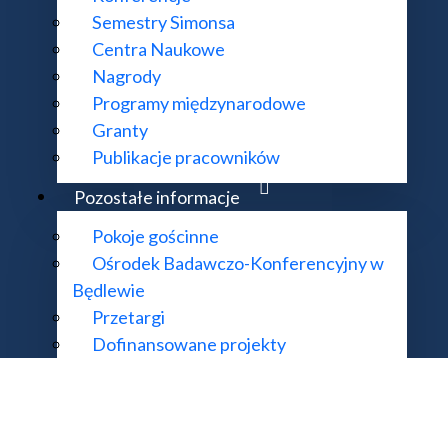
Semestry Simonsa
Centra Naukowe
Nagrody
KONTAKT:
DODATKOWE 
Programy międzynarodowe
Granty
ul. Śniadeckich 8, 00-656 Warszawa
Deklaracja do
Publikacje pracowników
22 522 81 00
Mapa strony
im@impan.pl
Pozostałe informacje
Pokoje gościnne
Ośrodek Badawczo-Konferencyjny w
Będlewie
mat działania strony i treści na niej zawartych proszę kierować na adres
supo
Przetargi
 Matematyczny Polskiej Akademii Nauk. Wszelkie prawa zastrzeżone. Rea
Dofinansowane projekty
Wnoszenie opłat
Przydatne linki
Kolegium Dziekanów i Dyrektorów