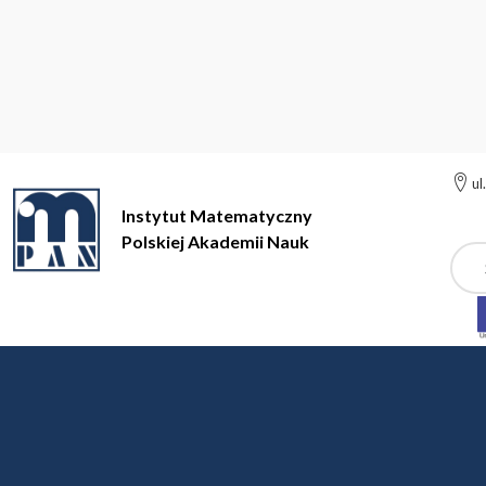
ul
Instytut Matematyczny
Polskiej Akademii Nauk
Szuk
Instytut Matematyczny Polskiej Akademii Nauk
Oferty pracy
Konkursy zakończone
Konkurs na stypendium doktoranckie w