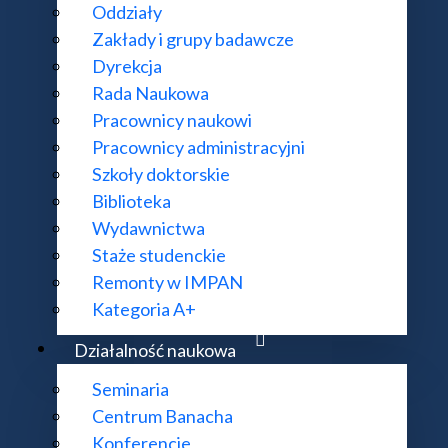
Oddziały
Zakłady i grupy badawcze
Dyrekcja
Rada Naukowa
Pracownicy naukowi
Pracownicy administracyjni
Szkoły doktorskie
Biblioteka
Wydawnictwa
Staże studenckie
Remonty w IMPAN
Kategoria A+
Działalność naukowa
Seminaria
Centrum Banacha
Konferencje