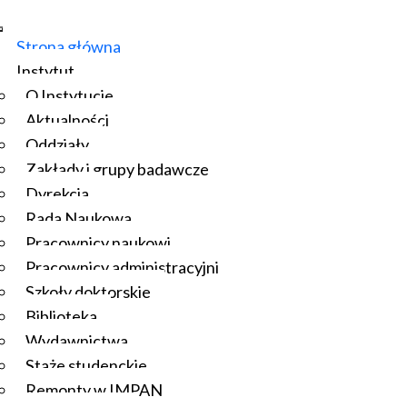
Strona główna
Instytut
O Instytucie
Aktualności
Oddziały
Zakłady i grupy badawcze
Dyrekcja
Rada Naukowa
Pracownicy naukowi
Pracownicy administracyjni
Szkoły doktorskie
Biblioteka
Wydawnictwa
Staże studenckie
Remonty w IMPAN