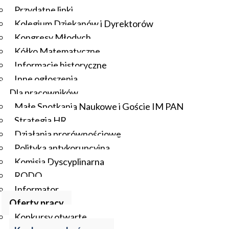
Przydatne linki
Kolegium Dziekanów i Dyrektorów
Kongresy Młodych
Kółko Matematyczne
Informacje historyczne
Inne ogłoszenia
Dla pracowników
Małe Spotkania Naukowe i Goście IM PAN
Strategia HR
Działania prorównościowe
Polityka antykorupcyjna
Komisja Dyscyplinarna
RODO
Informator
Oferty pracy
Konkursy otwarte