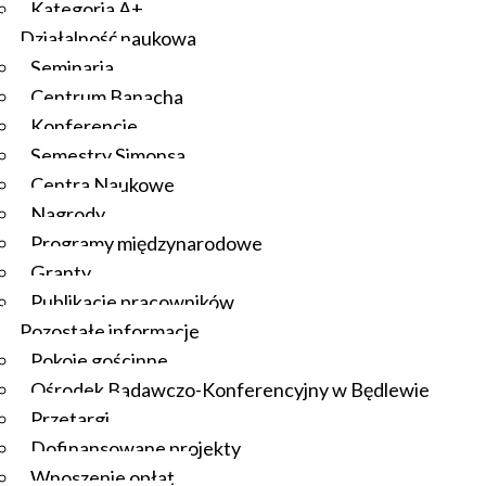
Kategoria A+
Działalność naukowa
Seminaria
Centrum Banacha
Konferencje
Semestry Simonsa
Centra Naukowe
Nagrody
Programy międzynarodowe
Granty
Publikacje pracowników
Pozostałe informacje
Pokoje gościnne
Ośrodek Badawczo-Konferencyjny w Będlewie
Przetargi
Dofinansowane projekty
Wnoszenie opłat