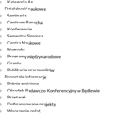
Kategoria A+
Działalność naukowa
Seminaria
Centrum Banacha
Konferencje
Semestry Simonsa
Centra Naukowe
Nagrody
Programy międzynarodowe
Granty
Publikacje pracowników
Pozostałe informacje
Pokoje gościnne
Ośrodek Badawczo-Konferencyjny w Będlewie
Przetargi
Dofinansowane projekty
Wnoszenie opłat