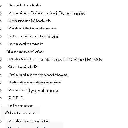
Przydatne linki
Kolegium Dziekanów i Dyrektorów
Kongresy Młodych
Kółko Matematyczne
Informacje historyczne
Inne ogłoszenia
Dla pracowników
Małe Spotkania Naukowe i Goście IM PAN
Strategia HR
Działania prorównościowe
Polityka antykorupcyjna
Komisja Dyscyplinarna
RODO
Informator
Oferty pracy
Konkursy otwarte