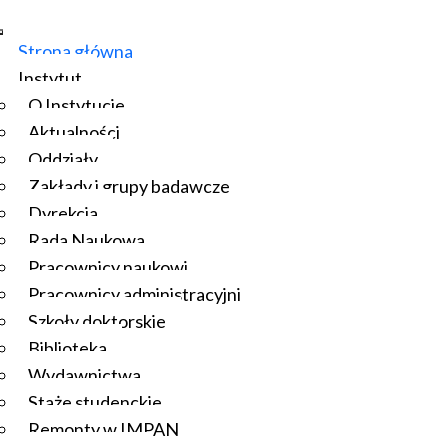
Strona główna
Instytut
O Instytucie
Aktualności
Oddziały
Zakłady i grupy badawcze
Dyrekcja
Rada Naukowa
Pracownicy naukowi
Pracownicy administracyjni
Szkoły doktorskie
Biblioteka
Wydawnictwa
Staże studenckie
Remonty w IMPAN