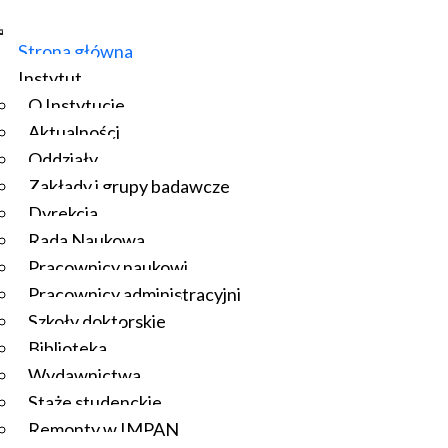
Strona główna
Instytut
O Instytucie
Aktualności
Oddziały
Zakłady i grupy badawcze
Dyrekcja
Rada Naukowa
Pracownicy naukowi
Pracownicy administracyjni
Szkoły doktorskie
Biblioteka
Wydawnictwa
Staże studenckie
Remonty w IMPAN