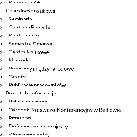
Kategoria A+
Działalność naukowa
Seminaria
Centrum Banacha
Konferencje
Semestry Simonsa
Centra Naukowe
Nagrody
Programy międzynarodowe
Granty
Publikacje pracowników
Pozostałe informacje
Pokoje gościnne
Ośrodek Badawczo-Konferencyjny w Będlewie
Przetargi
Dofinansowane projekty
Wnoszenie opłat