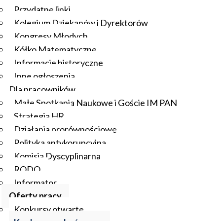
Przydatne linki
Kolegium Dziekanów i Dyrektorów
Kongresy Młodych
Kółko Matematyczne
Informacje historyczne
Inne ogłoszenia
Dla pracowników
Małe Spotkania Naukowe i Goście IM PAN
Strategia HR
Działania prorównościowe
Polityka antykorupcyjna
Komisja Dyscyplinarna
RODO
Informator
Oferty pracy
Konkursy otwarte