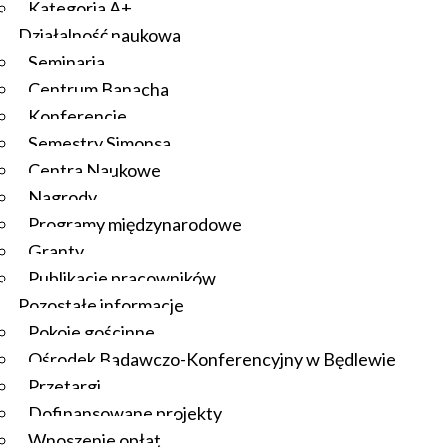
Kategoria A+
Działalność naukowa
Seminaria
Centrum Banacha
Konferencje
Semestry Simonsa
Centra Naukowe
Nagrody
Programy międzynarodowe
Granty
Publikacje pracowników
Pozostałe informacje
Pokoje gościnne
Ośrodek Badawczo-Konferencyjny w Będlewie
Przetargi
Dofinansowane projekty
Wnoszenie opłat