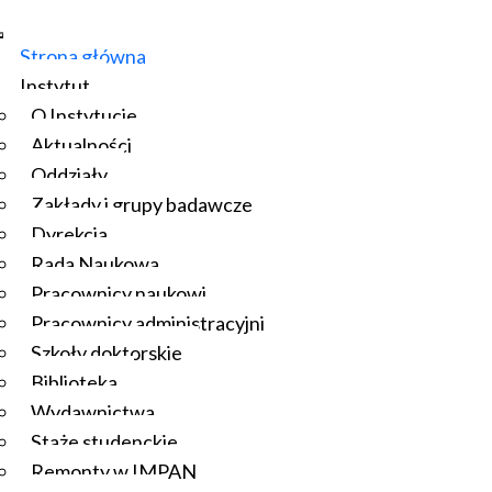
Strona główna
Instytut
O Instytucie
Aktualności
Oddziały
Zakłady i grupy badawcze
Dyrekcja
Rada Naukowa
Pracownicy naukowi
Pracownicy administracyjni
Szkoły doktorskie
Biblioteka
Wydawnictwa
Staże studenckie
Remonty w IMPAN