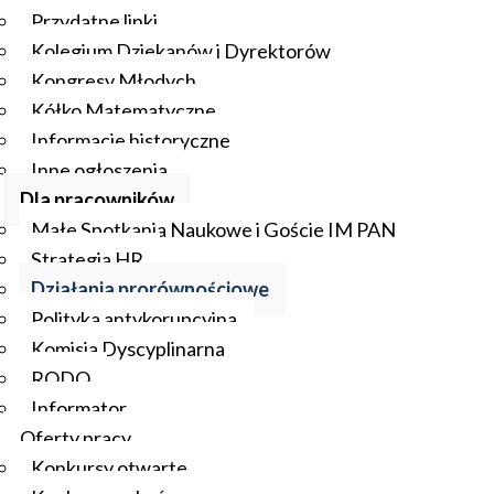
Przydatne linki
Kolegium Dziekanów i Dyrektorów
Kongresy Młodych
Kółko Matematyczne
Informacje historyczne
Inne ogłoszenia
Dla pracowników
Małe Spotkania Naukowe i Goście IM PAN
Strategia HR
Działania prorównościowe
Polityka antykorupcyjna
Komisja Dyscyplinarna
RODO
Informator
Oferty pracy
Konkursy otwarte