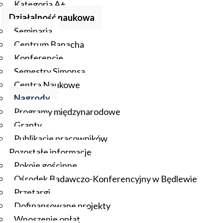
Kategoria A+
Działalność naukowa
Seminaria
Centrum Banacha
Konferencje
Semestry Simonsa
Centra Naukowe
Nagrody
Programy międzynarodowe
Granty
Publikacje pracowników
Pozostałe informacje
Pokoje gościnne
Ośrodek Badawczo-Konferencyjny w Będlewie
Przetargi
Dofinansowane projekty
Wnoszenie opłat