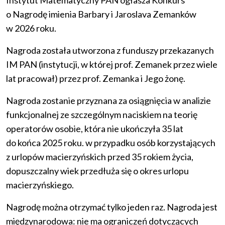
Instytut Matematyczny PAN ogłasza Konkurs
o Nagrodę imienia Barbary i Jaroslava Zemanków
w 2026 roku.
Nagroda została utworzona z funduszy przekazanych
IM PAN (instytucji, w której prof. Zemanek przez wiele
lat pracował) przez prof. Zemanka i Jego żonę.
Nagroda zostanie przyznana za osiągnięcia w analizie
funkcjonalnej ze szczególnym naciskiem na teorię
operatorów osobie, która nie ukończyła 35 lat
do końca 2025 roku. w przypadku osób korzystających
z urlopów macierzyńskich przed 35 rokiem życia,
dopuszczalny wiek przedłuża się o okres urlopu
macierzyńskiego.
Nagrodę można otrzymać tylko jeden raz. Nagroda jest
międzynarodowa: nie ma ograniczeń dotyczących