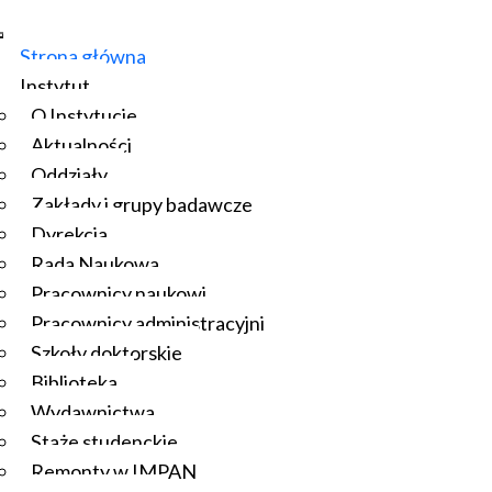
Strona główna
Instytut
O Instytucie
Aktualności
Oddziały
Zakłady i grupy badawcze
Dyrekcja
Rada Naukowa
Pracownicy naukowi
Pracownicy administracyjni
Szkoły doktorskie
Biblioteka
Wydawnictwa
Staże studenckie
Remonty w IMPAN