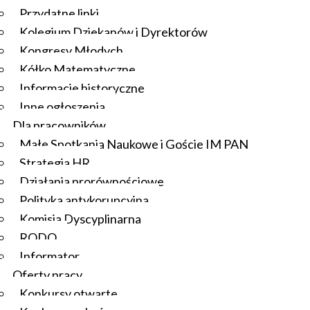
Przydatne linki
Kolegium Dziekanów i Dyrektorów
Kongresy Młodych
Kółko Matematyczne
Informacje historyczne
Inne ogłoszenia
Dla pracowników
Małe Spotkania Naukowe i Goście IM PAN
Strategia HR
Działania prorównościowe
Polityka antykorupcyjna
Komisja Dyscyplinarna
RODO
Informator
Oferty pracy
Konkursy otwarte