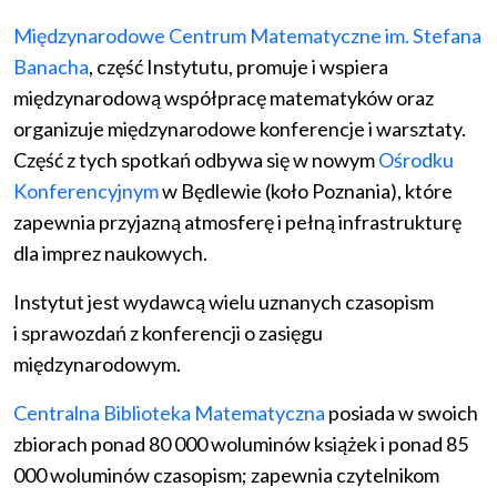
Międzynarodowe Centrum Matematyczne im. Stefana
Banacha
, część Instytutu, promuje i wspiera
międzynarodową współpracę matematyków oraz
organizuje międzynarodowe konferencje i warsztaty.
Część z tych spotkań odbywa się w nowym
Ośrodku
Konferencyjnym
w Będlewie (koło Poznania), które
zapewnia przyjazną atmosferę i pełną infrastrukturę
dla imprez naukowych.
Instytut jest wydawcą wielu uznanych czasopism
i sprawozdań z konferencji o zasięgu
międzynarodowym.
Centralna Biblioteka Matematyczna
posiada w swoich
zbiorach ponad 80 000 woluminów książek i ponad 85
000 woluminów czasopism; zapewnia czytelnikom