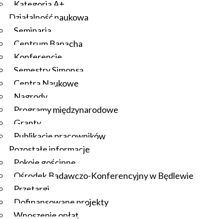
Kategoria A+
Działalność naukowa
Seminaria
Centrum Banacha
Konferencje
Semestry Simonsa
Centra Naukowe
Nagrody
Programy międzynarodowe
Granty
Publikacje pracowników
Pozostałe informacje
Pokoje gościnne
Ośrodek Badawczo-Konferencyjny w Będlewie
Przetargi
Dofinansowane projekty
Wnoszenie opłat