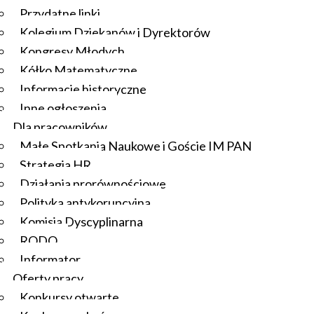
Przydatne linki
Kolegium Dziekanów i Dyrektorów
Kongresy Młodych
Kółko Matematyczne
Informacje historyczne
Inne ogłoszenia
Dla pracowników
Małe Spotkania Naukowe i Goście IM PAN
Strategia HR
Działania prorównościowe
Polityka antykorupcyjna
Komisja Dyscyplinarna
RODO
Informator
Oferty pracy
Konkursy otwarte