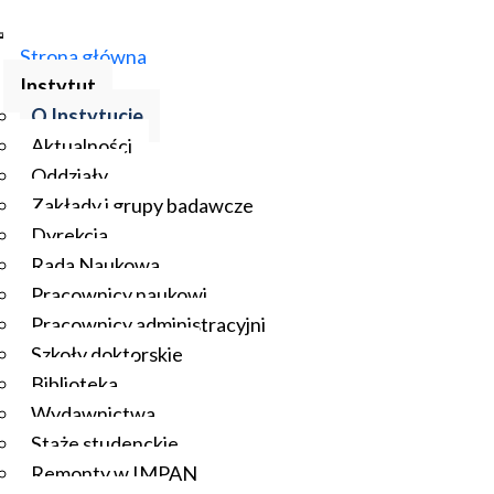
Strona główna
Instytut
O Instytucie
Aktualności
Oddziały
Zakłady i grupy badawcze
Dyrekcja
Rada Naukowa
Pracownicy naukowi
Pracownicy administracyjni
Szkoły doktorskie
Biblioteka
Wydawnictwa
Staże studenckie
Remonty w IMPAN