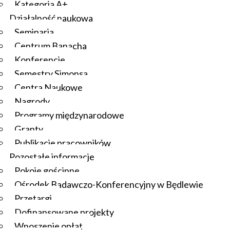
Kategoria A+
Działalność naukowa
Seminaria
Centrum Banacha
Konferencje
Semestry Simonsa
Centra Naukowe
Nagrody
Programy międzynarodowe
Granty
Publikacje pracowników
Pozostałe informacje
Pokoje gościnne
Ośrodek Badawczo-Konferencyjny w Będlewie
Przetargi
Dofinansowane projekty
Wnoszenie opłat