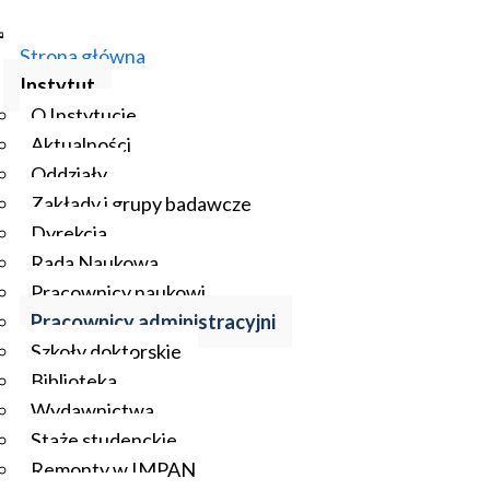
Strona główna
Instytut
O Instytucie
Aktualności
Oddziały
Zakłady i grupy badawcze
Dyrekcja
Rada Naukowa
Pracownicy naukowi
Pracownicy administracyjni
Szkoły doktorskie
Biblioteka
Wydawnictwa
Staże studenckie
Remonty w IMPAN