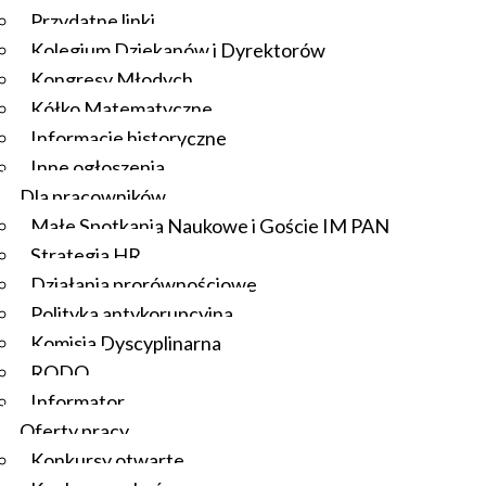
Przydatne linki
Kolegium Dziekanów i Dyrektorów
Kongresy Młodych
Kółko Matematyczne
Informacje historyczne
Inne ogłoszenia
Dla pracowników
Małe Spotkania Naukowe i Goście IM PAN
Strategia HR
Działania prorównościowe
Polityka antykorupcyjna
Komisja Dyscyplinarna
RODO
Informator
Oferty pracy
Konkursy otwarte