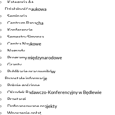
Kategoria A+
Działalność naukowa
Seminaria
Centrum Banacha
Konferencje
Semestry Simonsa
Centra Naukowe
Nagrody
Programy międzynarodowe
Granty
Publikacje pracowników
Pozostałe informacje
Pokoje gościnne
Ośrodek Badawczo-Konferencyjny w Będlewie
Przetargi
Dofinansowane projekty
Wnoszenie opłat