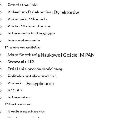
Przydatne linki
Kolegium Dziekanów i Dyrektorów
Kongresy Młodych
Kółko Matematyczne
Informacje historyczne
Inne ogłoszenia
Dla pracowników
Małe Spotkania Naukowe i Goście IM PAN
Strategia HR
Działania prorównościowe
Polityka antykorupcyjna
Komisja Dyscyplinarna
RODO
Informator
Oferty pracy
Konkursy otwarte