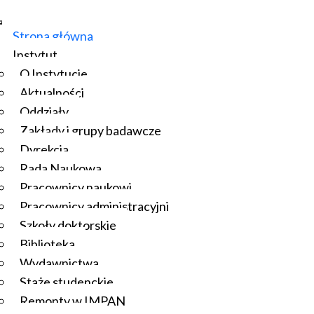
Strona główna
Instytut
O Instytucie
Aktualności
Oddziały
Zakłady i grupy badawcze
Dyrekcja
Rada Naukowa
Pracownicy naukowi
Pracownicy administracyjni
Szkoły doktorskie
Biblioteka
Wydawnictwa
Staże studenckie
Remonty w IMPAN