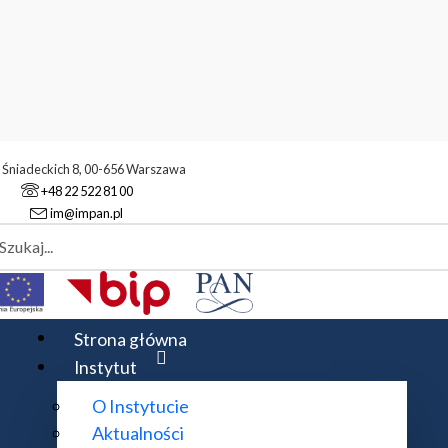
. Śniadeckich 8, 00-656 Warszawa
+48 22 522 81 00
im@impan.pl
aj
Strona główna
Instytut
O Instytucie
al Center for Science and Technology
) jest pozazakła
Aktualności