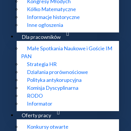
Kongresy Młodych
Kółko Matematyczne
Informacje historyczne
Inne ogłoszenia
Dla pracowników
Małe Spotkania Naukowe i Goście IM
PAN
Strategia HR
Działania prorównościowe
Polityka antykorupcyjna
Komisja Dyscyplinarna
RODO
Informator
Oferty pracy
Misja
Konkursy otwarte