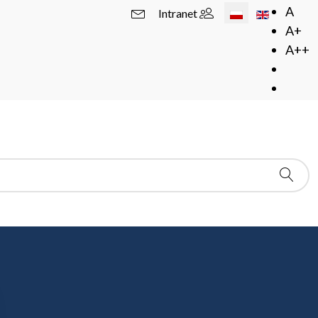
Wybierz swój język
A
Intranet
A+
A++
dową jednostką organizacyjną Instytutu Matematycznego