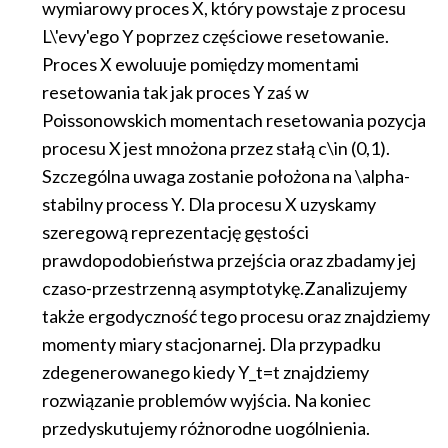
wymiarowy proces X, który powstaje z procesu
L\'evy'ego Y poprzez częściowe resetowanie.
Proces X ewoluuje pomiędzy momentami
resetowania tak jak proces Y zaś w
Poissonowskich momentach resetowania pozycja
procesu X jest mnożona przez stałą c\in (0,1).
Szczególna uwaga zostanie położona na \alpha-
stabilny process Y. Dla procesu X uzyskamy
szeregową reprezentację gęstości
prawdopodobieństwa przejścia oraz zbadamy jej
czaso-przestrzenną asymptotykę.Zanalizujemy
także ergodyczność tego procesu oraz znajdziemy
momenty miary stacjonarnej. Dla przypadku
zdegenerowanego kiedy Y_t=t znajdziemy
rozwiązanie problemów wyjścia. Na koniec
przedyskutujemy różnorodne uogólnienia.