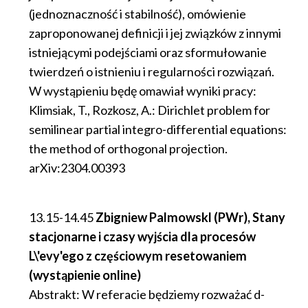
(jednoznaczność i stabilność), omówienie
zaproponowanej definicji i jej związków z innymi
istniejącymi podejściami oraz sformułowanie
twierdzeń o istnieniu i regularności rozwiązań.
W wystąpieniu będę omawiał wyniki pracy:
Klimsiak, T., Rozkosz, A.: Dirichlet problem for
semilinear partial integro-differential equations:
the method of orthogonal projection.
arXiv:2304.00393
13.15-14.45
Zbigniew Palmowskl (PWr), Stany
stacjonarne i czasy wyjścia dla procesów
L\'evy'ego z częściowym resetowaniem
(wystąpienie online)
​Abstrakt: W referacie będziemy rozważać d-