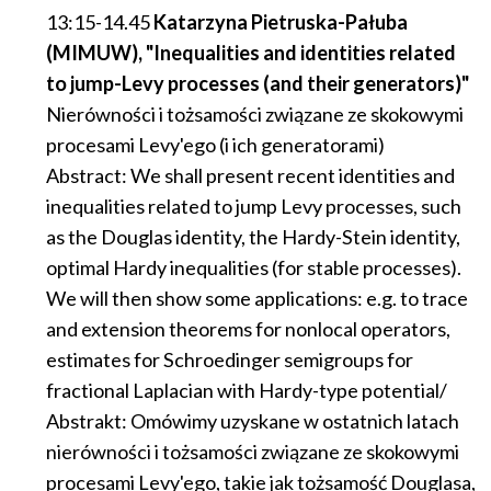
13:15-14.45
Katarzyna Pietruska-Pałuba
(MIMUW), "Inequalities and identities related
to jump-Levy processes (and their generators)"
Nierówności i tożsamości związane ze skokowymi
procesami Levy'ego (i ich generatorami)
Abstract: We shall present recent identities and
inequalities related to jump Levy processes, such
as the Douglas identity, the Hardy-Stein identity,
optimal Hardy inequalities (for stable processes).
We will then show some applications: e.g. to trace
and extension theorems for nonlocal operators,
estimates for Schroedinger semigroups for
fractional Laplacian with Hardy-type potential/
Abstrakt: Omówimy uzyskane w ostatnich latach
nierówności i tożsamości związane ze skokowymi
procesami Levy'ego, takie jak tożsamość Douglasa,