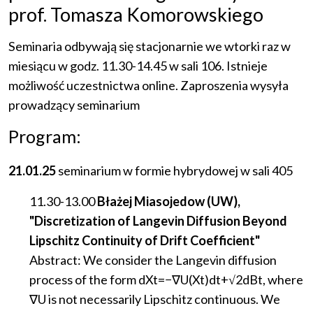
prof. Tomasza Komorowskiego
Seminaria
odbywają
się
stacjonarnie
we
wtorki
raz
w
miesiącu
w
godz
. 11.30-14.45
w
sali
106.
Istnieje
możliwość
uczestnictwa
online
.
Zaproszenia
wysyła
prowadzący
seminarium
Program:
21.01.25
seminarium
w
formie
hybrydowej
w
sali
405
11.30-13.00
Błażej Miasojedow (UW),
"Discretization of Langevin Diffusion Beyond
Lipschitz Continuity of Drift Coefficient"
Abstract: We consider the Langevin diffusion
process of the form dXt=−∇U(Xt)dt+√2dBt, where
∇U is not necessarily Lipschitz continuous. We