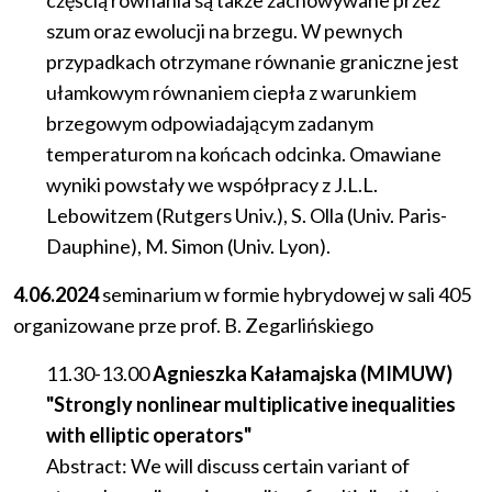
częścią równania są także zachowywane przez
szum oraz ewolucji na brzegu. W pewnych
przypadkach otrzymane równanie graniczne jest
ułamkowym równaniem ciepła z warunkiem
brzegowym odpowiadającym zadanym
temperaturom na końcach odcinka. Omawiane
wyniki powstały we współpracy z J.L.L.
Lebowitzem (Rutgers Univ.), S. Olla (Univ. Paris-
Dauphine), M. Simon (Univ. Lyon).
4.06.2024
seminarium
w
formie
hybrydowej
w
sali
405
organizowane prze prof. B. Zegarlińskiego
11.30-13.00
Agnieszka Kałamajska (MIMUW)
"Strongly nonlinear multiplicative inequalities
with elliptic operators"
Abstract: We will discuss certain variant of