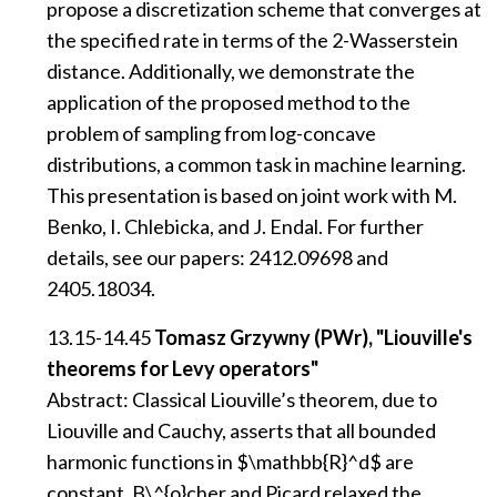
propose a discretization scheme that converges at
the specified rate in terms of the 2-Wasserstein
distance. Additionally, we demonstrate the
application of the proposed method to the
problem of sampling from log-concave
distributions, a common task in machine learning.
This presentation is based on joint work with M.
Benko, I. Chlebicka, and J. Endal. For further
details, see our papers: 2412.09698 and
2405.18034.
13.15-14.45
Tomasz Grzywny (PWr), "Liouville's
theorems for Levy operators"
Abstract: Classical Liouville’s theorem, due to
Liouville and Cauchy, asserts that all bounded
harmonic functions in $\mathbb{R}^d$ are
constant. B\^{o}cher and Picard relaxed the