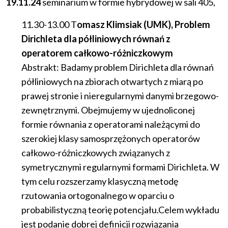
19.11.24
seminarium
w
formie
hybrydowej
w
sali
405,
11.30-13.00 T
omasz Klimsiak​ (​UMK), Problem
Dirichleta dla półliniowych równań z
operatorem całkowo-różniczkowym
Abstrakt: Badamy problem Dirichleta dla równań
półliniowych na zbiorach otwartych z miarą po
prawej stronie i nieregularnymi danymi brzegowo-
zewnętrznymi. Obejmujemy w ujednoliconej
formie równania z operatorami należącymi do
szerokiej klasy samosprzężonych operatorów
całkowo-różniczkowych związanych z
symetrycznymi regularnymi formami Dirichleta. W
tym celu rozszerzamy klasyczną metodę
rzutowania ortogonalnego w oparciu o
probabilistyczną teorię potencjału.Celem wykładu
jest podanie dobrej definicji rozwiązania