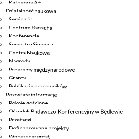
Kategoria A+
Działalność naukowa
Seminaria
Centrum Banacha
Konferencje
Semestry Simonsa
Centra Naukowe
Nagrody
Programy międzynarodowe
Granty
Publikacje pracowników
Pozostałe informacje
Pokoje gościnne
Ośrodek Badawczo-Konferencyjny w Będlewie
Przetargi
Dofinansowane projekty
Wnoszenie opłat