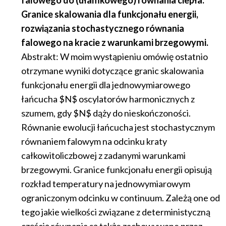
falowego do (ułamkowego) równania ciepła.
Granice skalowania dla funkcjonału energii,
rozwiązania stochastycznego równania
falowego na kracie z warunkami brzegowymi.
Abstrakt: W moim wystąpieniu omówię ostatnio
otrzymane wyniki dotyczące granic skalowania
funkcjonału energii dla jednowymiarowego
łańcucha $N$ oscylatorów harmonicznych z
szumem, gdy $N$ dąży do nieskończoności.
Równanie ewolucji łańcucha jest stochastycznym
równaniem falowym na odcinku kraty
całkowitoliczbowej z zadanymi warunkami
brzegowymi. Granice funkcjonału energii opisują
rozkład temperatury na jednowymiarowym
ograniczonym odcinku w continuum. Zależą one od
tego jakie wielkości związane z deterministyczną