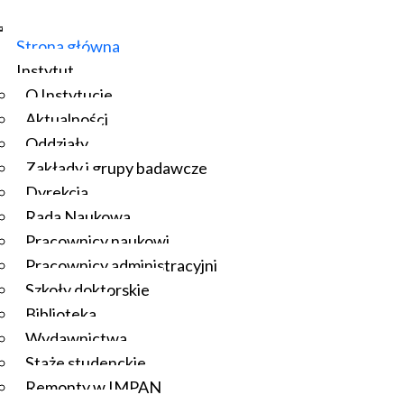
Strona główna
Instytut
O Instytucie
Aktualności
Oddziały
Zakłady i grupy badawcze
Dyrekcja
Rada Naukowa
Pracownicy naukowi
Pracownicy administracyjni
Szkoły doktorskie
Biblioteka
Wydawnictwa
Staże studenckie
Remonty w IMPAN