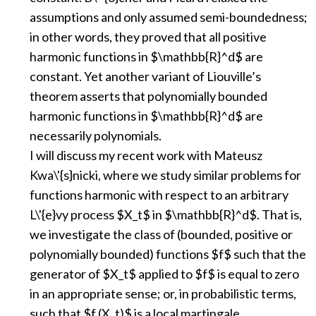
assumptions and only assumed semi-boundedness;
in other words, they proved that all positive
harmonic functions in $\mathbb{R}^d$ are
constant. Yet another variant of Liouville’s
theorem asserts that polynomially bounded
harmonic functions in $\mathbb{R}^d$ are
necessarily polynomials.
I will discuss my recent work with Mateusz
Kwa\'{s}nicki, where we study similar problems for
functions harmonic with respect to an arbitrary
L\'{e}vy process $X_t$ in $\mathbb{R}^d$. That is,
we investigate the class of (bounded, positive or
polynomially bounded) functions $f$ such that the
generator of $X_t$ applied to $f$ is equal to zero
in an appropriate sense; or, in probabilistic terms,
such that $f (X_t)$ is a local martingale.