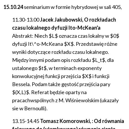
15.10.24
seminarium
w
formie
hybrydowej
w
sali
405,
11.30-13.00
Jacek Jakubowski, O rozkładach
czasu lokalnego dyfuzji Ito-McKean'a
Abstrakt: Niech $L$ oznacza czas lokalny w $0$
dyfuzji It\^o-McKeana $X$. Przedstawię różne
wyniki dotyczące rozkładu czasu lokalnego.
Między innymi podam opis rozkładu $L_t$, dla
ustalonego $t$, w terminach exponenty
konwolucyjnej funkcji przejścia $X$ i funkcji
Bessela. Podam także gęstość przejścia pary
$(X,L)$. Referat będzie oparty na
pracachwspólnych z M. Wiśniewolskim (ukazały
sie w Bernoulli).
13.15-14.45
Tomasz Komorowski, : Od równania