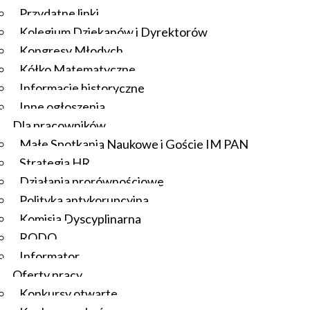
Przydatne linki
Kolegium Dziekanów i Dyrektorów
Kongresy Młodych
Kółko Matematyczne
Informacje historyczne
Inne ogłoszenia
Dla pracowników
Małe Spotkania Naukowe i Goście IM PAN
Strategia HR
Działania prorównościowe
Polityka antykorupcyjna
Komisja Dyscyplinarna
RODO
Informator
Oferty pracy
Konkursy otwarte