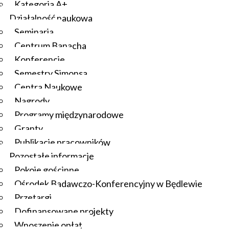
Kategoria A+
Działalność naukowa
Seminaria
Centrum Banacha
Konferencje
Semestry Simonsa
Centra Naukowe
Nagrody
Programy międzynarodowe
Granty
Publikacje pracowników
Pozostałe informacje
Pokoje gościnne
Ośrodek Badawczo-Konferencyjny w Będlewie
Przetargi
Dofinansowane projekty
Wnoszenie opłat