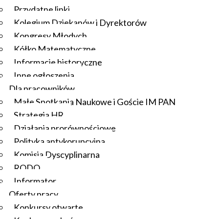
Przydatne linki
Kolegium Dziekanów i Dyrektorów
Kongresy Młodych
Kółko Matematyczne
Informacje historyczne
Inne ogłoszenia
Dla pracowników
Małe Spotkania Naukowe i Goście IM PAN
Strategia HR
Działania prorównościowe
Polityka antykorupcyjna
Komisja Dyscyplinarna
RODO
Informator
Oferty pracy
Konkursy otwarte