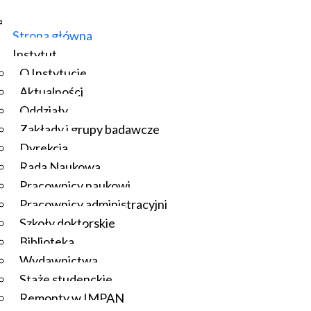
Strona główna
Instytut
O Instytucie
Aktualności
Oddziały
Zakłady i grupy badawcze
Dyrekcja
Rada Naukowa
Pracownicy naukowi
Pracownicy administracyjni
Szkoły doktorskie
Biblioteka
Wydawnictwa
Staże studenckie
Remonty w IMPAN