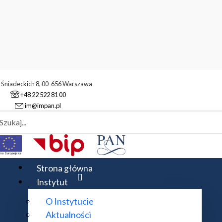
. Śniadeckich 8, 00-656 Warszawa
+48 22 522 81 00
im@impan.pl
aj
warte spotkanie - 15 grudnia 2008
 grudnia 2008
Strona główna
Instytut
O Instytucie
Aktualności