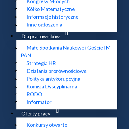
Kongresy Młodych
tu Podstaw Informatyki PAN,
Kółko Matematyczne
Informacje historyczne
nu w MEN,
Inne ogłoszenia
ettner, doc. dr hab. Teresa Regińska – członkowie Dyrekcji 
Dla pracowników
Centrum Banacha.
Małe Spotkania Naukowe i Goście IM
PAN
Strategia HR
Działania prorównościowe
Polityka antykorupcyjna
Komisja Dyscyplinarna
RODO
Informator
Oferty pracy
Konkursy otwarte