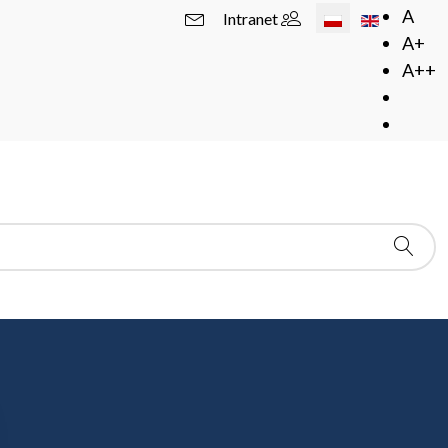
Wybierz swój język
A
Intranet
A+
A++