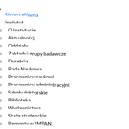
Strona główna
Instytut
O Instytucie
Aktualności
Oddziały
Zakłady i grupy badawcze
Dyrekcja
Rada Naukowa
Pracownicy naukowi
Pracownicy administracyjni
Szkoły doktorskie
Biblioteka
Wydawnictwa
Staże studenckie
Remonty w IMPAN