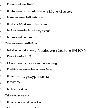
Przydatne linki
Kolegium Dziekanów i Dyrektorów
Kongresy Młodych
Kółko Matematyczne
Informacje historyczne
Inne ogłoszenia
Dla pracowników
Małe Spotkania Naukowe i Goście IM PAN
Strategia HR
Działania prorównościowe
Polityka antykorupcyjna
Komisja Dyscyplinarna
RODO
Informator
Oferty pracy
Konkursy otwarte