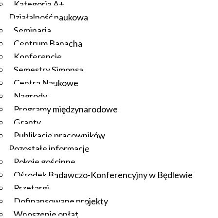
Kategoria A+
Działalność naukowa
Seminaria
Centrum Banacha
Konferencje
Semestry Simonsa
Centra Naukowe
Nagrody
Programy międzynarodowe
Granty
Publikacje pracowników
Pozostałe informacje
Pokoje gościnne
Ośrodek Badawczo-Konferencyjny w Będlewie
Przetargi
Dofinansowane projekty
Wnoszenie opłat