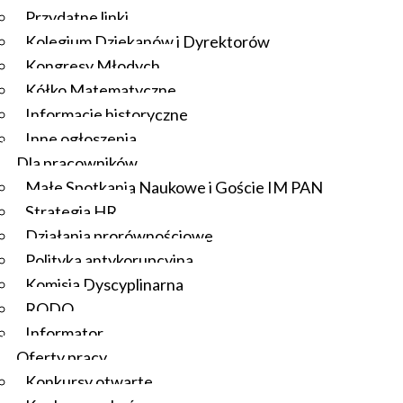
Przydatne linki
Kolegium Dziekanów i Dyrektorów
Kongresy Młodych
Kółko Matematyczne
Informacje historyczne
Inne ogłoszenia
Dla pracowników
Małe Spotkania Naukowe i Goście IM PAN
Strategia HR
Działania prorównościowe
Polityka antykorupcyjna
Komisja Dyscyplinarna
RODO
Informator
Oferty pracy
Konkursy otwarte