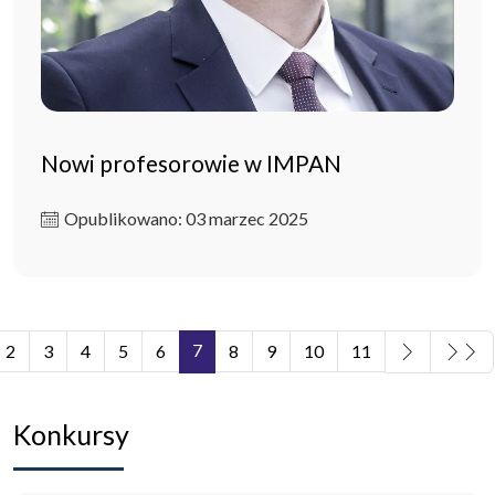
Nowi profesorowie w IMPAN
Opublikowano: 03 marzec 2025
7
2
3
4
5
6
8
9
10
11
Strona 7 z 11
Konkursy