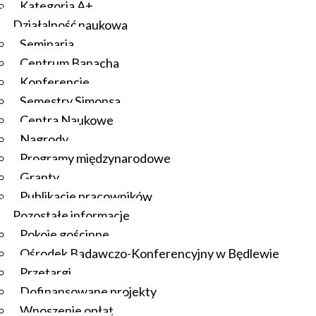
Kategoria A+
Działalność naukowa
Seminaria
Centrum Banacha
Konferencje
Semestry Simonsa
Centra Naukowe
Nagrody
Programy międzynarodowe
Granty
Publikacje pracowników
Pozostałe informacje
Pokoje gościnne
Ośrodek Badawczo-Konferencyjny w Będlewie
Przetargi
Dofinansowane projekty
Wnoszenie opłat