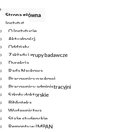
Strona główna
Instytut
O Instytucie
Aktualności
Oddziały
Zakłady i grupy badawcze
Dyrekcja
Rada Naukowa
Pracownicy naukowi
Pracownicy administracyjni
Szkoły doktorskie
Biblioteka
Wydawnictwa
Staże studenckie
Remonty w IMPAN