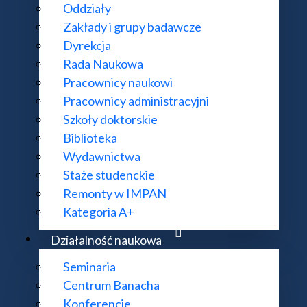
Oddziały
Zakłady i grupy badawcze
Dyrekcja
Rada Naukowa
Pracownicy naukowi
Pracownicy administracyjni
Szkoły doktorskie
Biblioteka
Wydawnictwa
Staże studenckie
Remonty w IMPAN
Kategoria A+
Działalność naukowa
Seminaria
Centrum Banacha
Konferencje