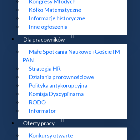
Kongresy Młodych
Kółko Matematyczne
Informacje historyczne
Inne ogłoszenia
Dla pracowników
Małe Spotkania Naukowe i Goście IM
PAN
Strategia HR
Działania prorównościowe
Polityka antykorupcyjna
Komisja Dyscyplinarna
RODO
Informator
atematycznego PAN
Oferty pracy
Konkursy otwarte