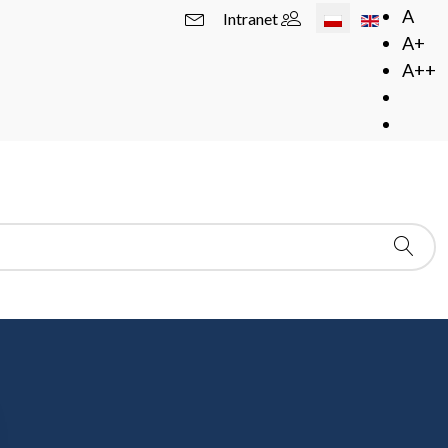
Wybierz swój język
A
Intranet
A+
A++