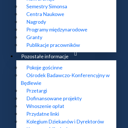
Semestry Simonsa
Centra Naukowe
Nagrody
Programy międzynarodowe
Granty
Publikacje pracowników
Pozostałe informacje
Pokoje gościnne
go PAN dr. Mikołajowi Frączykowi
Ośrodek Badawczo-Konferencyjny w
Będlewie
Przetargi
Dofinansowane projekty
Wnoszenie opłat
Przydatne linki
Kolegium Dziekanów i Dyrektorów