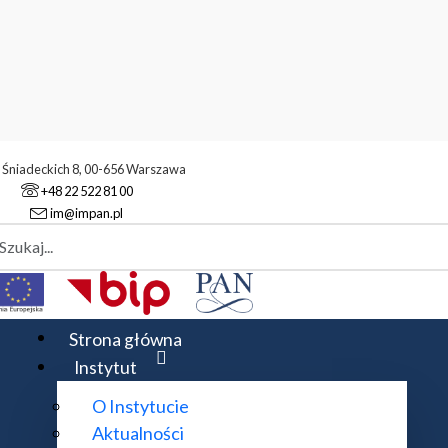
. Śniadeckich 8, 00-656 Warszawa
+48 22 522 81 00
im@impan.pl
aj
atyczny
Strona główna
Instytut
O Instytucie
Aktualności