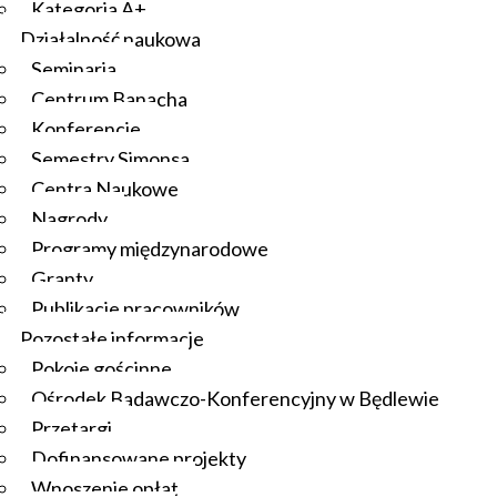
Kategoria A+
Działalność naukowa
Seminaria
Centrum Banacha
Konferencje
Semestry Simonsa
Centra Naukowe
Nagrody
Programy międzynarodowe
Granty
Publikacje pracowników
Pozostałe informacje
Pokoje gościnne
Ośrodek Badawczo-Konferencyjny w Będlewie
Przetargi
Dofinansowane projekty
Wnoszenie opłat