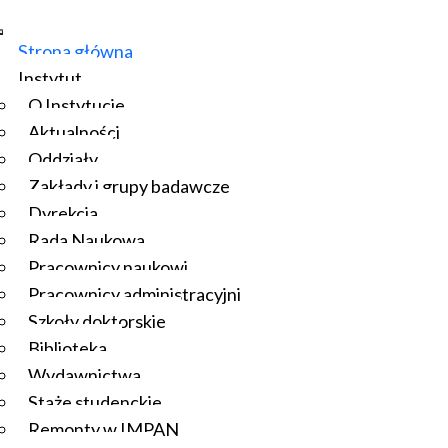
Strona główna
Instytut
O Instytucie
Aktualności
Oddziały
Zakłady i grupy badawcze
Dyrekcja
Rada Naukowa
Pracownicy naukowi
Pracownicy administracyjni
Szkoły doktorskie
Biblioteka
Wydawnictwa
Staże studenckie
Remonty w IMPAN