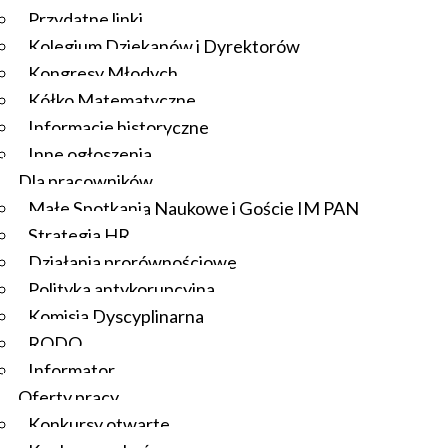
Przydatne linki
Kolegium Dziekanów i Dyrektorów
Kongresy Młodych
Kółko Matematyczne
Informacje historyczne
Inne ogłoszenia
Dla pracowników
Małe Spotkania Naukowe i Goście IM PAN
Strategia HR
Działania prorównościowe
Polityka antykorupcyjna
Komisja Dyscyplinarna
RODO
Informator
Oferty pracy
Konkursy otwarte